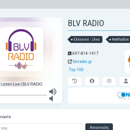
BLV RADIO
Ελληνικά - Ξένα
NetRadios
697-814-1417
blvradio.gr
Top 100
Listen Live | BLV RADIO
ινωνία