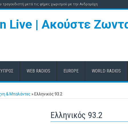
ου τραγουδιστή μετά τις φήμες χωρισμού με την Ανδρομάχη
ΚΎΠΡΟΣ
WEB RADIOS
EUROPE
WORLD RADIOS
χνη & Μπαλάντες
»
Ελληνικός 93.2
Ελληνικός 93.2