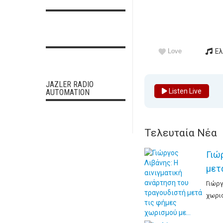
Love
Ελ
JAZLER RADIO
Listen Live
AUTOMATION
Τελευταία Νέα
Γιώ
μετ
Γιώργ
χωρισ