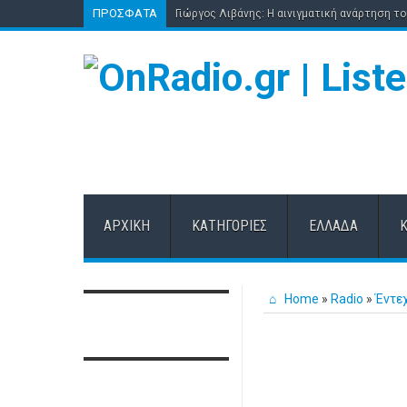
ΠΡΌΣΦΑΤΑ
Γιώργος Λιβάνης: Η αινιγματική ανάρτηση τ
ΑΡΧΙΚΉ
ΚΑΤΗΓΟΡΊΕΣ
ΕΛΛΆΔΑ
Home
»
Radio
»
Έντε