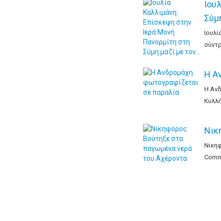
Ιου
Σύμ
Ιουλί
σύντρ
Η Α
Η Ανδ
Κυλλή
Νικ
Νικηφ
Comme