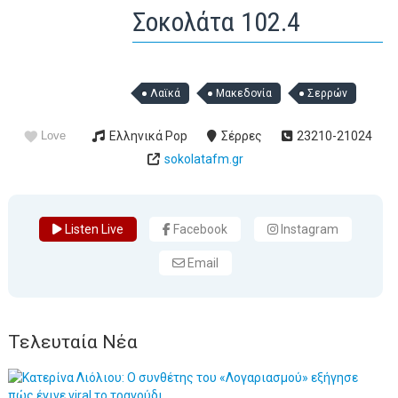
Σοκολάτα 102.4
Λαϊκά
Μακεδονία
Σερρών
Love
Ελληνικά Pop
Σέρρες
23210-21024
sokolatafm.gr
Listen Live
Facebook
Instagram
Email
Τελευταία Νέα