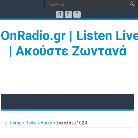
Home
»
Radio
»
Λαϊκά
»
Σοκολάτα 102.4