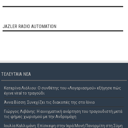
JAZLER RADIO AUTOMATION
ΤΕΛΕΥΤΑΊΑ ΝΈΑ
Κατερίνα Λιόλιου: Ο συνθέτης του «Λογαριασμού» εξήγησε πώς
έγινε viral το τραγούδι
Άννα Βίσση: Συνεχίζει τις διακοπές της στο Ιόνιο
Γιώργος Λιβάνης: Η αινιγματική ανάρτηση του τραγουδιστή μετά
τις φήμες χωρισμού με την Ανδρομάχη
Ιουλία Καλλιμάνη: Επίσκεψη στην Ιερά Μονή Πανορμίτη στη Σύμη