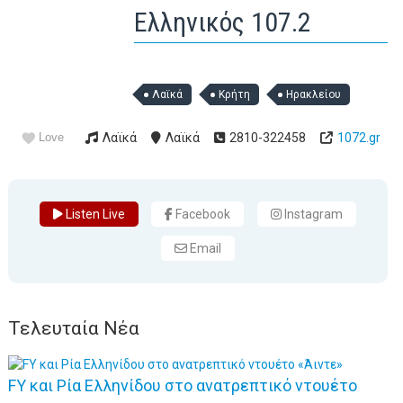
Ελληνικός 107.2
Λαϊκά
Κρήτη
Ηρακλείου
Love
Λαϊκά
Λαϊκά
2810-322458
1072.gr
Listen Live
Facebook
Instagram
Email
Τελευταία Νέα
FY και Ρία Ελληνίδου στο ανατρεπτικό ντουέτο