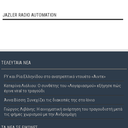
JAZLER RADIO AUTOMATION
ΤΕΛΕΥΤΑΊΑ ΝΈΑ
FY και Ρία Ελληνίδου στο ανατρεπτικό ντουέτο «Άιντε»
Κατερίνα Λιόλιου: Ο συνθέτης του «Λογαριασμού» εξήγησε πώς
έγινε viral το τραγούδι
Άννα Βίσση: Συνεχίζει τις διακοπές της στο Ιόνιο
Γιώργος Λιβάνης: Η αινιγματική ανάρτηση του τραγουδιστή μετά
τις φήμες χωρισμού με την Ανδρομάχη
ΤΑ ΝΈΑ ΣΕ ΕΙΚΌΝΕΣ