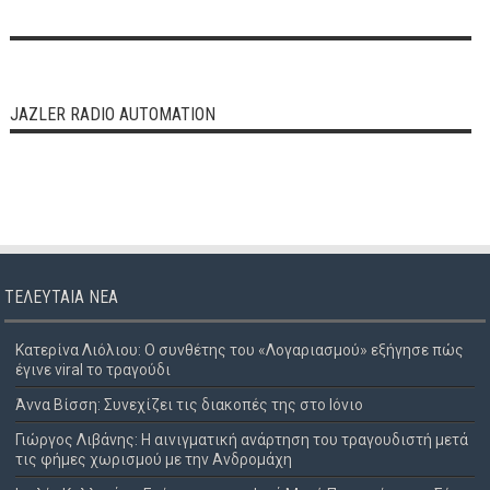
JAZLER RADIO AUTOMATION
ΤΕΛΕΥΤΑΊΑ ΝΈΑ
Κατερίνα Λιόλιου: Ο συνθέτης του «Λογαριασμού» εξήγησε πώς
έγινε viral το τραγούδι
Άννα Βίσση: Συνεχίζει τις διακοπές της στο Ιόνιο
Γιώργος Λιβάνης: Η αινιγματική ανάρτηση του τραγουδιστή μετά
τις φήμες χωρισμού με την Ανδρομάχη