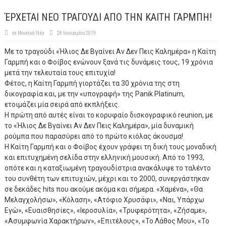
ΈΡΧΕΤΑΙ ΝΕΟ ΤΡΑΓΟΥΔΙ ΑΠΟ ΤΗΝ ΚΑΙΤΗ ΓΑΡΜΠΗ!
σε
Μουσικά Νέα
28 Ιανουαρίου 2019
Με το τραγούδι «Ήλιος Δε Βγαίνει Αν Δεν Πεις Καλημέρα» η Καίτη
Γαρμπή και ο Φοίβος ενώνουν ξανά τις δυνάμεις τους, 19 χρόνια
μετά την τελευταία τους επιτυχία!
Φέτος, η Καίτη Γαρμπή γιορτάζει τα 30 χρόνια της στη
δικογραφία και, με την «υπογραφή» της Panik Platinum,
ετοιμάζει μία σειρά από εκπλήξεις.
Η πρώτη από αυτές είναι το κορυφαίο δισκογραφικό reunion, με
το «Ήλιος Δε Βγαίνει Αν Δεν Πεις Καλημέρα», μία δυναμική
ρούμπα που παρασύρει από το πρώτο κιόλας άκουσμα!
Η Καίτη Γαρμπή και ο Φοίβος έχουν γράψει τη δική τους μοναδική
και επιτυχημένη σελίδα στην ελληνική μουσική. Από το 1993,
οπότε και η καταξιωμένη τραγουδίστρια ανακάλυψε το ταλέντο
του συνθέτη των επιτυχιών, μέχρι και το 2000, συνεργάστηκαν
σε δεκάδες hits που ακούμε ακόμα και σήμερα. «Χαμένα», «Θα
Μελαγχολήσω», «Κόλαση», «Ατόφιο Χρυσάφι», «Ναι, Υπάρχω
Εγώ», «Ευαισθησίες», «Ιεροσυλία», «Τρυφερότητα», «Ζήσαμε»,
«Ασυμφωνία Χαρακτήρων», «Επιτέλους», «Το Λάθος Μου», «Το