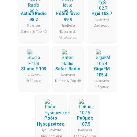
Action Radio
Ράδιο Ιόνιο
Ηχώ 102.7
98.2
99.9
Iωάννινα
Κόνιτσα
Πρέβεζα
Διάφορα
Dance & Top 40
Έντεχνη &
Μπαλάντες
Studio E 103
Safari Radio
GigaFM
105.4
Iωάννινα
Iωάννινα
Ειδήσεις
Dance & Top 40
Iωάννινα
Ειδήσεις
Ραδιο
Ρυθμός
Ηγουμενίτσα
107.5
Ηγουμενίτσα
Iωάννινα
Παραδοσιακά
Ελληνικά Pop