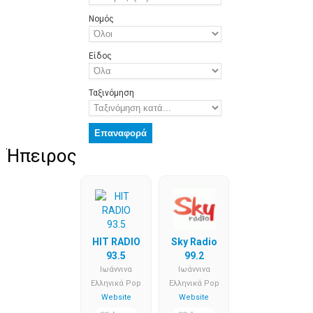
Νομός
Είδος
Ταξινόμηση
Ήπειρος
HIT RADIO
Sky Radio
93.5
99.2
Iωάννινα
Iωάννινα
Ελληνικά Pop
Ελληνικά Pop
Website
Website