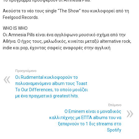
Το πρόγραμμα προσφέρουν οι Amnesia Pills.
Ακούστε το νέο τους single “Τhe Show” που κυκλοφορεί από τη
Feelgood Records.
WHO IS WHO
Οι Amnesia Pills είναι ένα αγγλόφωνο μουσικό σχήμα από την
Αθήνα. Ο ήχος τους, μελωδικός, κινείται μεταξύ alternative rock,
indie και pop, έχοντας σαφείς αναφορές στην αγγλική
Προηγούμενο
Οι Rudimental κυκλοφορούν το
πολυαναμενόμενο album τους Toast
To Our Differences, το οποίο μοιάζει
με ένα πραγματικό greatest hits.
Επόμενο
Ο Eminem είναι ο μοναδικός
καλλιτέχνης με ΕΠΤΑ albums του να
ξεπερνούν το 1 δις streams στο
Spotify