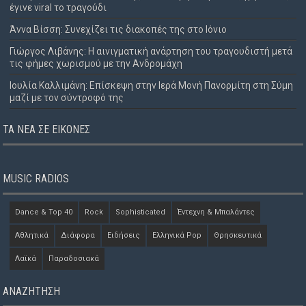
έγινε viral το τραγούδι
Άννα Βίσση: Συνεχίζει τις διακοπές της στο Ιόνιο
Γιώργος Λιβάνης: Η αινιγματική ανάρτηση του τραγουδιστή μετά
τις φήμες χωρισμού με την Ανδρομάχη
Ιουλία Καλλιμάνη: Επίσκεψη στην Ιερά Μονή Πανορμίτη στη Σύμη
μαζί με τον σύντροφό της
ΤΑ ΝΈΑ ΣΕ ΕΙΚΌΝΕΣ
MUSIC RADIOS
Dance & Top 40
Rock
Sophisticated
Έντεχνη & Μπαλάντες
Αθλητικά
Διάφορα
Ειδήσεις
Ελληνικά Pop
Θρησκευτικά
Λαϊκά
Παραδοσιακά
ΑΝΑΖΗΤΗΣΗ