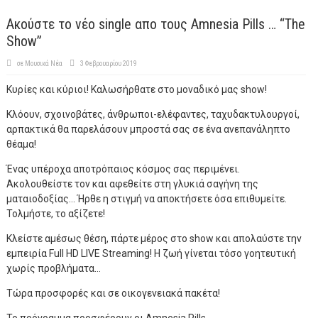
Ακούστε το νέο single απο τους Amnesia Pills … “Τhe
Show”
σε
Μουσικά Νέα
3 Φεβρουαρίου 2019
Κυρίες και κύριοι! Καλωσήρθατε στο μοναδικό μας show!
Κλόουν, σχοινοβάτες, άνθρωποι-ελέφαντες, ταχυδακτυλουργοί,
αρπακτικά θα παρελάσουν μπροστά σας σε ένα ανεπανάληπτο
θέαμα!
Ένας υπέροχα αποτρόπαιος κόσμος σας περιμένει.
Ακολουθείστε τον και αφεθείτε στη γλυκιά σαγήνη της
ματαιοδοξίας… Ήρθε η στιγμή να αποκτήσετε όσα επιθυμείτε.
Τολμήστε, το αξίζετε!
Κλείστε αμέσως θέση, πάρτε μέρος στο show και απολαύστε την
εμπειρία Full HD LIVE Streaming! Η ζωή γίνεται τόσο γοητευτική
χωρίς προβλήματα…
Τώρα προσφορές και σε οικογενειακά πακέτα!