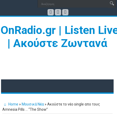
Home
»
Μουσικά Νέα
»
Ακούστε το νέο single απο τους
Amnesia Pills … “Τhe Show”