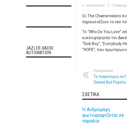
σε
Μουσικά Νέα
27 Φεβρουαρί
Οι The Chainsmokers συ
παρουσιάζουν το νέο του
To “Who Do You Love” α
κυκλοφόρησαν τον Δεκέμβ
“Sick Boy”, “Everybody 
JAZLER RADIO
“HOPE”, που πρωταγωνισ
AUTOMATION
Προηγούμενο
To παγκόσμιο nο1 
Sweet But Psycho
ΣΧΕΤΙΚΆ
Η Ανδρομάχη
φωτογραφίζεται σε
παραλία