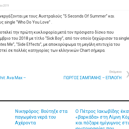
ου 2019
νεργάζονται με τους Αυστραλούς “5 Seconds Of Summer” και
ς single “Who Do You Love” .
ποτελεί την πρώτη κυκλοφορία μετά τον πρόσφατο δίσκο που
ριο του 2018 με τίτλο “Sick Boy”, από τον οποίο ξεχώρισαν τα singl
Hates Me”, “Side Effects”, με αποκορύφωμα τη μεγάλη επιτυχία του
τεί σε πολλές κατηγορίες των ελληνικών Chart σήμερα.
Επόμενο
hit: Ava Max –
ΓΙΩΡΓΟΣ ΣΑΜΠΑΝΗΣ – ΕΠΙΛΟΓΗ
Νικηφόρος: Βούτηξε στα
Ο Πέτρος Ιακωβίδης έκα
παγωμένα νερά του
«βαρκάδα» στη Λίμνη Κό
Αχέροντα
και πόζαρε ημίγυμνος στ
φωτογραφίες που