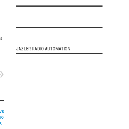
es
JAZLER RADIO AUTOMATION
νε
μο
ις