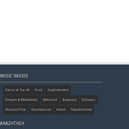
MUSIC RADIOS
Dance & Top 40
Rock
Sophisticated
Έντεχνη & Μπαλάντες
Αθλητικά
Διάφορα
Ειδήσεις
Ελληνικά Pop
Θρησκευτικά
Λαϊκά
Παραδοσιακά
ΑΝΑΖΗΤΗΣΗ