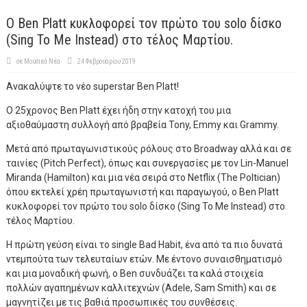
Ο Ben Platt κυκλοφορεί τον πρώτο του solo δίσκο
(Sing To Me Instead) στο τέλος Μαρτίου.
σε
Μουσικά Νέα
24 Φεβρουαρίου 2019
Ανακαλύψτε το νέο superstar Ben Platt!
O 25χρονος Ben Platt έχει ήδη στην κατοχή του μια
αξιοθαύμαστη συλλογή από βραβεία Tony, Emmy και Grammy.
Μετά από πρωταγωνιστικούς ρόλους στο Broadway αλλά και σε
ταινίες (Pitch Perfect), όπως και συνεργασίες με τον Lin-Manuel
Miranda (Hamilton) και μια νέα σειρά στο Netflix (The Poltician)
όπου εκτελεί χρέη πρωταγωνιστή και παραγωγού, ο Ben Platt
κυκλοφορεί τον πρώτο του solo δίσκο (Sing To Me Instead) στο
τέλος Μαρτίου.
Η πρώτη γεύση είναι το single Bad Habit, ένα από τα πιο δυνατά
ντεμπούτα των τελευταίων ετών. Με έντονο συναισθηματισμό
και μια μοναδική φωνή, ο Βen συνδυάζει τα καλά στοιχεία
πολλών αγαπημένων καλλιτεχνών (Adele, Sam Smith) και σε
μαγνητίζει με τις βαθιά προσωπικές του συνθέσεις.