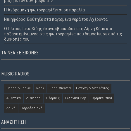
μαζί με τον σύντροφό της
Η Ανδρομάχη φωτογραφίζεται σε παραλία
Νικηφόρος: Βούτηξε στα παγωμένα νερά του Αχέροντα
Ο Πέτρος Ιακωβίδης έκανε «βαρκάδα» στη Λίμνη Κόμο και
πόζαρε ημίγυμνος στις φωτογραφίες που δημοσίευσε από τις
διακοπές του
ΤΑ ΝΈΑ ΣΕ ΕΙΚΌΝΕΣ
MUSIC RADIOS
Dance & Top 40
Rock
Sophisticated
Έντεχνη & Μπαλάντες
Αθλητικά
Διάφορα
Ειδήσεις
Ελληνικά Pop
Θρησκευτικά
Λαϊκά
Παραδοσιακά
ΑΝΑΖΗΤΗΣΗ