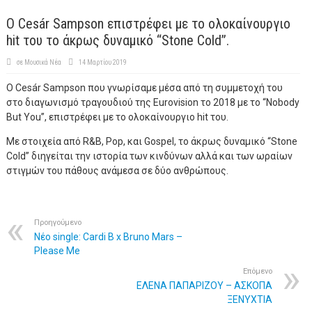
Ο Cesár Sampson επιστρέφει με το ολοκαίνουργιο
hit του το άκρως δυναμικό “Stone Cold”.
σε
Μουσικά Νέα
14 Μαρτίου 2019
Ο Cesár Sampson που γνωρίσαμε μέσα από τη συμμετοχή του
στο διαγωνισμό τραγουδιού της Eurovision το 2018 με το “Nobody
But You”, επιστρέφει με το ολοκαίνουργιο hit του.
Με στοιχεία από R&B, Pop, και Gospel, το άκρως δυναμικό “Stone
Cold” διηγείται την ιστορία των κινδύνων αλλά και των ωραίων
στιγμών του πάθους ανάμεσα σε δύο ανθρώπους.
Προηγούμενο
Νέο single: Cardi B x Bruno Mars –
Please Me
Επόμενο
EΛΕΝΑ ΠΑΠΑΡΙΖΟΥ – ΑΣΚΟΠΑ
ΞΕΝΥΧΤΙΑ