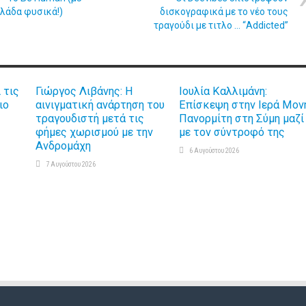
λάδα φυσικά!)
δισκογραφικά με το νέο τους
τραγούδι με τιτλο … “Addicted”
 τις
Γιώργος Λιβάνης: Η
Ιουλία Καλλιμάνη:
ιο
αινιγματική ανάρτηση του
Επίσκεψη στην Ιερά Μον
τραγουδιστή μετά τις
Πανορμίτη στη Σύμη μαζί
φήμες χωρισμού με την
με τον σύντροφό της
Ανδρομάχη
6 Αυγούστου 2026
7 Αυγούστου 2026