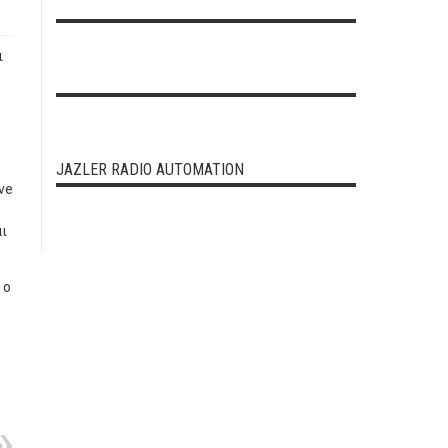
ι
JAZLER RADIO AUTOMATION
ve
αι
 ο