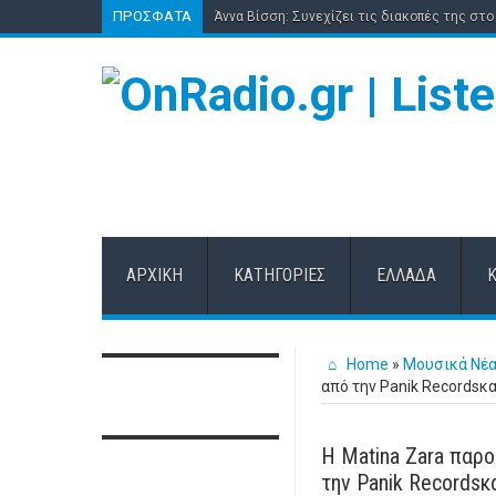
ΠΡΌΣΦΑΤΑ
Άννα Βίσση: Συνεχίζει τις διακοπές της στο 
ΑΡΧΙΚΉ
ΚΑΤΗΓΟΡΊΕΣ
ΕΛΛΆΔΑ
Home
»
Μουσικά Νέ
από την Panik Recordsκα
Η Matina Zara παρο
την Panik Recordsκα