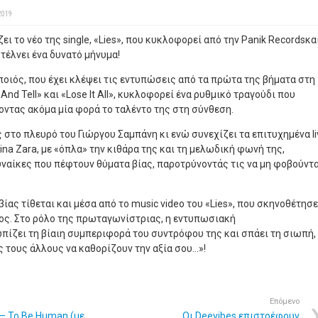
2019
ει το νέο της single, «Lies», που κυκλοφορεί από την Panik Recordsκα
τέλνει ένα δυνατό μήνυμα!
οιός, που έχει κλέψει τις εντυπώσεις από τα πρώτα της βήματα στη
And Tell» και «Lose It All», κυκλοφορεί ένα ρυθμικό τραγούδι που
οντας ακόμα μία φορά το ταλέντο της στη σύνθεση.
 στο πλευρό του Γιώργου Σαμπάνη κι ενώ συνεχίζει τα επιτυχημένα li
tina Zara, με «όπλα» την κιθάρα της και τη μελωδική φωνή της,
γυναίκες που πέφτουν θύματα βίας, παροτρύνοντάς τις να μη φοβούντ
ίας τίθεται και μέσα από το music video του «Lies», που σκηνοθέτησε
ς. Στο ρόλο της πρωταγωνίστριας, η εντυπωσιακή
ίζει τη βίαιη συμπεριφορά του συντρόφου της και σπάει τη σιωπή,
ς τους άλλους να καθορίζουν την αξία σου…»!
Επόμενο
a – To Be Human (με
Οι Deevibes επιστρέφουν