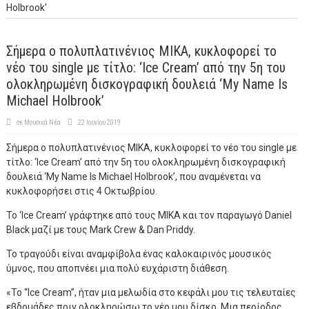
Holbrook’
Σήμερα ο πολυπλατινένιος MIKA, κυκλοφορεί το
νέο του single με τίτλο: ‘Ice Cream’ από την 5η του
ολοκληρωμένη δισκογραφική δουλειά ‘My Name Is
Michael Holbrook’
σε
Μουσικά Νέα
22 Ιουνίου 2019
Σήμερα ο πολυπλατινένιος MIKA, κυκλοφορεί το νέο του single με
τίτλο: ‘Ice Cream’ από την 5η του ολοκληρωμένη δισκογραφική
δουλειά ‘My Name Is Michael Holbrook’, που αναμένεται να
κυκλοφορήσει στις 4 Οκτωβρίου.
Το ‘Ice Cream’ γράφτηκε από τους MIKA και τον παραγωγό Daniel
Black μαζί με τους Mark Crew & Dan Priddy.
Το τραγούδι είναι αναμφίβολα ένας καλοκαιρινός μουσικός
ύμνος, που αποπνέει μια πολύ ευχάριστη διάθεση.
«Το “Ice Cream”, ήταν μια μελωδία στο κεφάλι μου τις τελευταίες
εβδομάδες πριν ολοκληρώσω το νέο μου δίσκο. Μια περίοδος