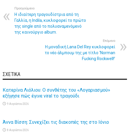
Προηγούμενο
H ιδιαίτερη τραγουδίστρια από τη
Γαλλία, η Indila, κυκλοφορεί το πρώτο
της single από το πολυαναμενόμενό
της καινούργιο album.
Επόμενο
Η μοναδική Lana Del Rey κυκλοφορεί
το νέο άλμπουμ της με τίτλο ‘Norman
Fucking Rockwell!’
ΣΧΕΤΙΚΆ
Κατερίνα Λιόλιου: Ο συνθέτης του «Λογαριασμού»
εξήγησε πώς έγινε viral το τραγούδι
9 Αυγούστου 2026
Άννα Βίσση: Συνεχίζει τις διακοπές της στο Ιόνιο
8 Αυγούστου 2026