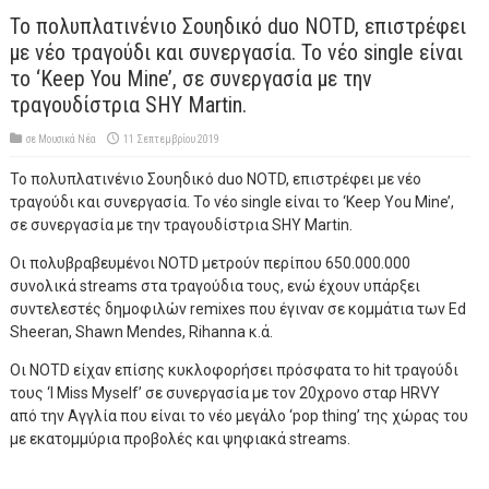
Το πολυπλατινένιο Σουηδικό duo NOTD, επιστρέφει
με νέο τραγούδι και συνεργασία. Το νέο single είναι
το ‘Keep You Mine’, σε συνεργασία με την
τραγουδίστρια SHY Martin.
σε
Μουσικά Νέα
11 Σεπτεμβρίου 2019
Το πολυπλατινένιο Σουηδικό duo NOTD, επιστρέφει με νέο
τραγούδι και συνεργασία. Το νέο single είναι το ‘Keep You Mine’,
σε συνεργασία με την τραγουδίστρια SHY Martin.
Oι πολυβραβευμένοι NOTD μετρούν περίπου 650.000.000
συνολικά streams στα τραγούδια τους, ενώ έχουν υπάρξει
συντελεστές δημοφιλών remixes που έγιναν σε κομμάτια των Ed
Sheeran, Shawn Mendes, Rihanna κ.ά.
Οι NOTD είχαν επίσης κυκλοφορήσει πρόσφατα το hit τραγούδι
τους ‘I Miss Myself’ σε συνεργασία με τον 20χρονο σταρ HRVY
από την Αγγλία που είναι το νέο μεγάλο ‘pop thing’ της χώρας του
με εκατομμύρια προβολές και ψηφιακά streams.