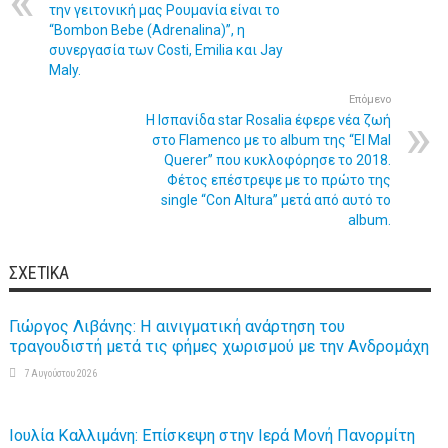
την γειτονική μας Ρουμανία είναι το
“Bombon Bebe (Adrenalina)”, η
συνεργασία των Costi, Emilia και Jay
Maly.
Επόμενο
Η Ισπανίδα star Rosalia έφερε νέα ζωή
στο Flamenco με το album της “El Mal
Querer” που κυκλοφόρησε το 2018.
Φέτος επέστρεψε με το πρώτο της
single “Con Altura” μετά από αυτό το
album.
ΣΧΕΤΙΚΆ
Γιώργος Λιβάνης: Η αινιγματική ανάρτηση του
τραγουδιστή μετά τις φήμες χωρισμού με την Ανδρομάχη
7 Αυγούστου 2026
Ιουλία Καλλιμάνη: Επίσκεψη στην Ιερά Μονή Πανορμίτη