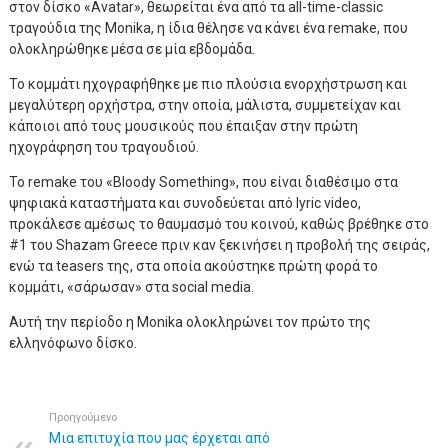
στον δίσκο «Avatar», θεωρείται ένα από τα all-time-classic
τραγούδια της Monika, η ίδια θέλησε να κάνει ένα remake, που
ολοκληρώθηκε μέσα σε μία εβδομάδα.
Το κομμάτι ηχογραφήθηκε με πιο πλούσια ενορχήστρωση και
μεγαλύτερη ορχήστρα, στην οποία, μάλιστα, συμμετείχαν και
κάποιοι από τους μουσικούς που έπαιξαν στην πρώτη
ηχογράφηση του τραγουδιού.
Το remake του «Bloody Something», που είναι διαθέσιμο στα
ψηφιακά καταστήματα και συνοδεύεται από lyric video,
προκάλεσε αμέσως το θαυμασμό του κοινού, καθώς βρέθηκε στο
#1 του Shazam Greece πριν καν ξεκινήσει η προβολή της σειράς,
ενώ τα teasers της, στα οποία ακούστηκε πρώτη φορά το
κομμάτι, «σάρωσαν» στα social media.
Αυτή την περίοδο η Monika ολοκληρώνει τον πρώτο της
ελληνόφωνο δίσκο.
Προηγούμενο
Μια επιτυχία που μας έρχεται από