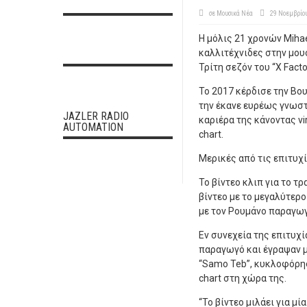
σε
Μουσικά Νέα
29 Νοεμβρίο
Η μόλις 21 χρονών Mihae
καλλιτέχνιδες στην μου
Τρίτη σεζόν του “X Fact
Το 2017 κέρδισε την Βου
την έκανε ευρέως γνωστ
JAZLER RADIO
καριέρα της κάνοντας vir
AUTOMATION
chart.
Μερικές από τις επιτυχίες
To βίντεο κλιπ για το τρ
βίντεο με το μεγαλύτερο
με τον Ρουμάνο παραγωγό
Εν συνεχεία της επιτυχί
παραγωγό και έγραψαν μ
“Samo Teb”, κυκλοφόρησ
chart στη χώρα της.
“Το βίντεο μιλάει για μί