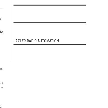
ν
ίο
JAZLER RADIO AUTOMATION
la
ον
ύ –
α