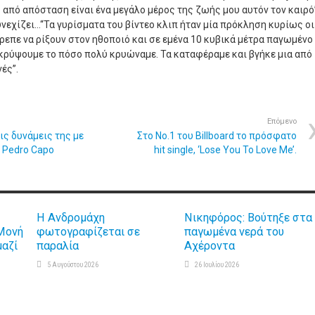
 από απόσταση είναι ένα μεγάλο μέρος της ζωής μου αυτόν τον καιρό
υνεχίζει…“Τα γυρίσματα του βίντεο κλιπ ήταν μία πρόκληση κυρίως οι
ρεπε να ρίξουν στον ηθοποιό και σε εμένα 10 κυβικά μέτρα παγωμένο
α κρύψουμε το πόσο πολύ κρυώναμε. Τα καταφέραμε και βγήκε μια από
ές”.
Επόμενο
τις δυνάμεις της με
Στο Νο.1 του Billboard το πρόσφατο
ν Pedro Capo
hit single, ‘Lose You To Love Me’.
Η Ανδρομάχη
Νικηφόρος: Βούτηξε στα
Μονή
φωτογραφίζεται σε
παγωμένα νερά του
μαζί
παραλία
Αχέροντα
5 Αυγούστου 2026
26 Ιουλίου 2026