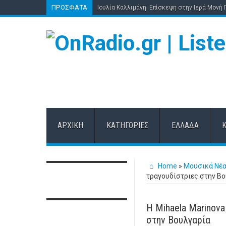
ΠΡΌΣΦΑΤΑ
Ιουλία Καλλιμάνη: Επίσκεψη στην Ιερά Μονή
ΑΡΧΙΚΉ
ΚΑΤΗΓΟΡΊΕΣ
ΕΛΛΆΔΑ
Home
»
Μουσικά Νέ
τραγουδίστριες στην Β
Η Mihaela Marinova
στην Βουλγαρία