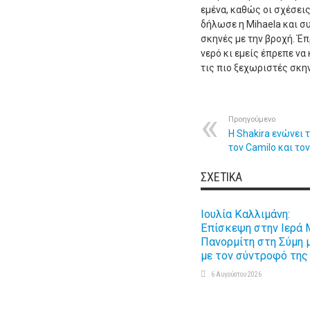
εμένα, καθώς οι σχέσεις
δήλωσε η Mihaela και σ
σκηνές με την βροχή. Έπ
νερό κι εμείς έπρεπε ν
τις πιο ξεχωριστές σκην
Προηγούμενο
Η Shakira ενώνει 
τον Camilo και το
ΣΧΕΤΙΚΆ
Ιουλία Καλλιμάνη:
Επίσκεψη στην Ιερά 
Πανορμίτη στη Σύμη 
με τον σύντροφό της
6 Αυγούστου 2026