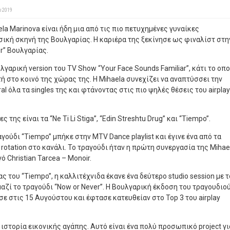
υ 2019
la Marinova είναι ήδη μια από τις πιο πετυχημένες γυναίκες
σική σκηνή της Βουλγαρίας. Η καριέρα της ξεκίνησε ως φιναλίστ στη
or” Βουλγαρίας.
λγαρική version του TV Show “Your Face Sounds Familiar”, κάτι το οπο
ή στο κοινό της χώρας της. Η Mihaela συνεχίζει να αναπτύσσει την
al όλα τα singles της και φτάνοντας στις πιο ψηλές θέσεις του airplay
 της είναι τα “Ne Ti Li Stiga”, “Edin Streshtu Drug” και “Tiempo”.
αγούδι “Tiempo” μπήκε στην MTV Dance playlist και έγινε ένα από τα
 rotation στο κανάλι. Το τραγούδι ήταν η πρώτη συνεργασία της Mihae
 Christian Tarcea – Monoir.
ας του “Tiempo”, η καλλιτέχνιδα έκανε ένα δεύτερο studio session με τ
αζί το τραγούδι “Now or Never”. Η Βουλγαρική έκδοση του τραγουδιο
ε στις 15 Αυγούστου και έφτασε κατευθείαν στο Top 3 του airplay
α ιστορία εικονικής αγάπης. Αυτό είναι ένα πολύ προσωπικό project γι