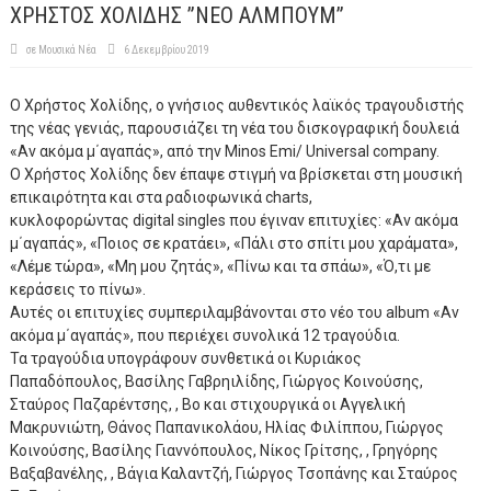
ΧΡΗΣΤΟΣ ΧΟΛΙΔΗΣ ”ΝΕΟ ΑΛΜΠΟΥΜ”
σε
Μουσικά Νέα
6 Δεκεμβρίου 2019
Ο Χρήστος Χολίδης, ο γνήσιος αυθεντικός λαϊκός τραγουδιστής
της νέας γενιάς, παρουσιάζει τη νέα του δισκογραφική δουλειά
«Αν ακόμα μ΄αγαπάς», από την Minos Emi/ Universal company.
O Χρήστος Χολίδης δεν έπαψε στιγμή να βρίσκεται στη μουσική
επικαιρότητα και στα ραδιοφωνικά charts,
κυκλοφορώντας digital singles που έγιναν επιτυχίες: «Αν ακόμα
μ΄αγαπάς», «Ποιος σε κρατάει», «Πάλι στο σπίτι μου χαράματα»,
«Λέμε τώρα», «Μη μου ζητάς», «Πίνω και τα σπάω», «Ό,τι με
κεράσεις το πίνω».
Αυτές οι επιτυχίες συμπεριλαμβάνονται στο νέο του album «Αν
ακόμα μ΄αγαπάς», που περιέχει συνολικά 12 τραγούδια.
Τα τραγούδια υπογράφουν συνθετικά οι Κυριάκος
Παπαδόπουλος, Βασίλης Γαβρηιλίδης, Γιώργος Κοινούσης,
Σταύρος Παζαρέντσης, , Βο και στιχουργικά οι Αγγελική
Μακρυνιώτη, Θάνος Παπανικολάου, Ηλίας Φιλίππου, Γιώργος
Κοινούσης, Βασίλης Γιαννόπουλος, Νίκος Γρίτσης, , Γρηγόρης
Βαξαβανέλης, , Βάγια Καλαντζή, Γιώργος Τσοπάνης και Σταύρος