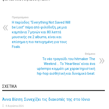
Προηγούμενο
Η περίοδος “Everything Not Saved Will
be Lost” πέρα από φιλόδοξη, με μια
καμπάνια 7 μηνών και 80 λεπτά
μουσικής σε 2 albums, είναι και
επίσημα η πιο πετυχημένη για τους
Foals.
Επόμενο
To νέο τραγούδι του hitmaker The
Weeknd … Το ‘Heartless’ είναι ένα
uptempo κομμάτι με χαρακτηριστική
hip-hop αισθητική και δυναμικό beat.
ΣΧΕΤΙΚΆ
Άννα Βίσση: Συνεχίζει τις διακοπές της στο Ιόνιο
8 Αυγούστου 2026