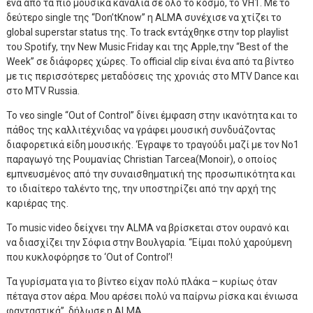
ένα από τα πιο μουσικά κανάλια σε όλο το κόσμο, το VH1. Με το
δεύτερο single της “Don’tKnow” η ALMA συνέχισε να χτίζει το
global superstar status της. To track εντάχθηκε στην top playlist
του Spotify, την New Music Friday και της Apple,την “Best of the
Week” σε διάφορες χώρες. Το official clip είναι ένα από τα βίντεο
με τις περισσότερες μεταδόσεις της χρονιάς στο MTV Dance και
στο MTV Russia.
To νεο single “Out of Control” δίνει έμφαση στην ικανότητα και το
πάθος της καλλιτέχνιδας να γράφει μουσική συνδυάζοντας
διαφορετικά είδη μουσικής. ‘Εγραψε το τραγούδι μαζί με τον Νο1
παραγωγό της Ρουμανίας Christian Tarcea(Monoir), ο οποίος
εμπνευσμένος από την συναισθηματική της προσωπικότητα και
το ιδιαίτερο ταλέντο της, την υποστηρίζει από την αρχή της
καριέρας της.
Το music video δείχνει την ALMA να βρίσκεται στον ουρανό και
να διασχίζει την Σόφια στην Βουλγαρία. “Είμαι πολύ χαρούμενη
που κυκλοφόρησε το ‘Out of Control’!
Τα γυρίσματα για το βίντεο είχαν πολύ πλάκα – κυρίως όταν
πέταγα στον αέρα. Μου αρέσει πολύ να παίρνω ρίσκα και ένιωσα
φανταστικά”, δήλωσε η ALMA.