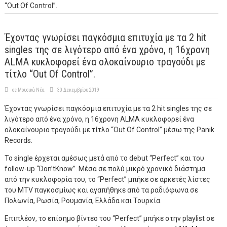
“Out Of Control”.
Έχοντας γνωρίσει παγκόσμια επιτυχία με τα 2 hit
singles της σε λιγότερο από ένα χρόνο, η 16χρονη
ALMA κυκλοφορεί ένα ολοκαίνουριο τραγούδι με
τίτλο “Out Of Control”.
σε
Μουσικά Νέα
30 Δεκεμβρίου 2019
Έχοντας γνωρίσει παγκόσμια επιτυχία με τα 2 hit singles της σε
λιγότερο από ένα χρόνο, η 16χρονη ALMA κυκλοφορεί ένα
ολοκαίνουριο τραγούδι με τίτλο “Out Of Control” μέσω της Panik
Records.
To single έρχεται αμέσως μετά από το debut “Perfect” και του
follow-up “Don’tKnow”. Μέσα σε πολύ μικρό χρονικό διάστημα
από την κυκλοφορία του, το “Perfect” μπήκε σε αρκετές λίστες
του MTV παγκοσμίως και αγαπήθηκε από τα ραδιόφωνα σε
Πολωνία, Ρωσία, Ρουμανία, Ελλάδα και Τουρκία.
Επιπλέον, το επίσημο βίντεο του “Perfect” μπήκε στην playlist σε