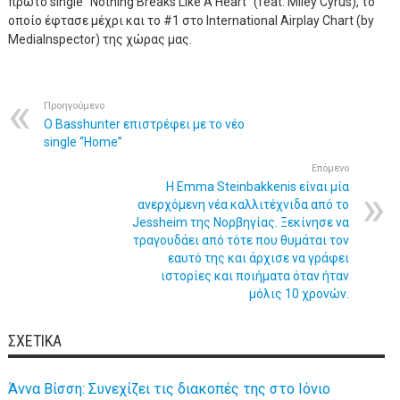
πρώτο single “Nothing Breaks Like A Heart” (feat. Miley Cyrus), το
οποίο έφτασε μέχρι και το #1 στο International Airplay Chart (by
MediaInspector) της χώρας μας.
Προηγούμενο
Ο Basshunter επιστρέφει με το νέο
single “Home”
Επόμενο
Η Emma Steinbakkenis είναι μία
ανερχόμενη νέα καλλιτέχνιδα από το
Jessheim της Νορβηγίας. Ξεκίνησε να
τραγουδάει από τότε που θυμάται τον
εαυτό της και άρχισε να γράφει
ιστορίες και ποιήματα όταν ήταν
μόλις 10 χρονών.
ΣΧΕΤΙΚΆ
Άννα Βίσση: Συνεχίζει τις διακοπές της στο Ιόνιο