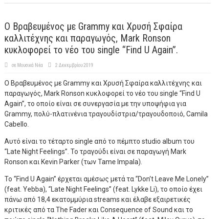
Ο Βραβευμένος με Grammy και Χρυσή Σφαίρα
καλλιτέχνης και παραγωγός, Mark Ronson
κυκλοφορεί το νέο του single “Find U Again”.
σε
Μουσικά Νέα
2 Δεκεμβρίου 2019
Ο Βραβευμένος με Grammy και Χρυσή Σφαίρα καλλιτέχνης και
παραγωγός, Mark Ronson κυκλοφορεί το νέο του single “Find U
Again”, το οποίο είναι σε συνεργασία με την υποψήφια για
Grammy, πολύ-πλατινένια τραγουδίστρια/τραγουδοποιό, Camila
Cabello.
Αυτό είναι το τέταρτο single από το πέμπτο studio album του
“Late Night Feelings”. Το τραγούδι είναι σε παραγωγή Mark
Ronson και Kevin Parker (των Tame Impala).
Το “Find U Again” έρχεται αμέσως μετά τα “Don’t Leave Me Lonely”
(feat. Yebba), “Late Night Feelings” (feat. Lykke Li), το οποίο έχει
πάνω από 18,4 εκατομμύρια streams και έλαβε εξαιρετικές
κριτικές από τα The Fader και Consequence of Sound και το