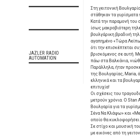
Στη γειτονική Βουλγαρί
στάθηκαν τα γυρίσματα γ
Κατά την παραμονή του 
ίσως μακροβιότερη τηλε
βουλγάρικη βραδινή τη
αγαπημένο «Τώρα Λείπω»
ότι την επισκέπτεται συ
JAZLER RADIO
βρισκόμενος σε αυτή. Μ
AUTOMATION
πάω στα Βαλκάνια, νιώθ
Παράλληλα, ήταν προσκε
της Βουλγαρίας, Maria, 
ελληνικά και τα βουλγαρ
επιτυχία!
Οι σχέσεις του τραγουδι
μετρούν χρόνια. Ο Stan
Βουλγαρία για τα γυρίσμ
Σένα Να Κλάψω» και «Με 
οποίο θα κυκλοφορήσει π
Σε στίχο και μουσική του
με εικόνες από τη γειτο