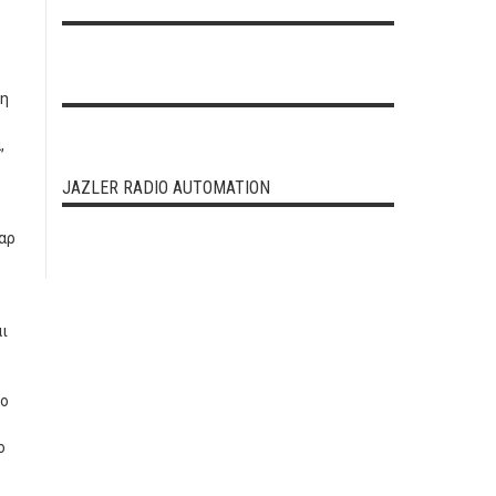
τη
,
JAZLER RADIO AUTOMATION
αρ
αι
το
ο