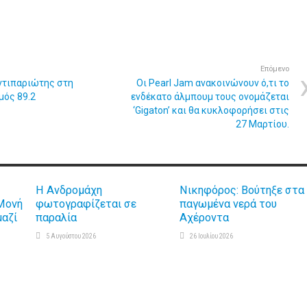
Επόμενο
Aντιπαριώτης στη
Οι Pearl Jam ανακοινώνουν ό,τι το
μός 89.2
ενδέκατο άλμπουμ τους ονομάζεται
‘Gigaton’ και θα κυκλοφορήσει στις
27 Μαρτίου.
Η Ανδρομάχη
Νικηφόρος: Βούτηξε στα
Μονή
φωτογραφίζεται σε
παγωμένα νερά του
μαζί
παραλία
Αχέροντα
5 Αυγούστου 2026
26 Ιουλίου 2026