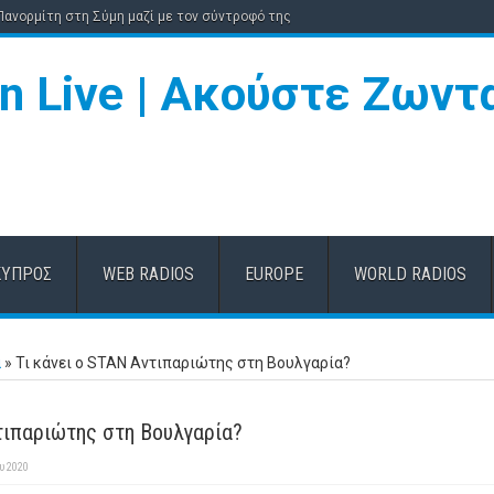
 Πανορμίτη στη Σύμη μαζί με τον σύντροφό της
ΚΎΠΡΟΣ
WEB RADIOS
EUROPE
WORLD RADIOS
α
»
Τι κάνει ο STAN Aντιπαριώτης στη Βουλγαρία?
ντιπαριώτης στη Βουλγαρία?
υ 2020