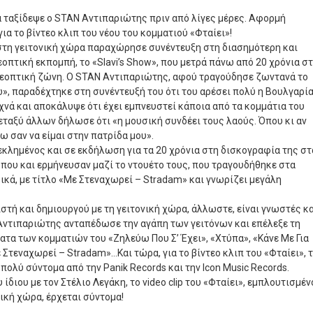
α ταξίδεψε ο STAN Aντιπαριώτης πριν από λίγες μέρες. Αφορμή
ια το βίντεο κλιπ του νέου του κομματιού «Φταίει»!
στη γειτονική χώρα παραχώρησε συνέντευξη στη διασημότερη και
οπτική εκπομπή, το «Slavi’s Show», που μετρά πάνω από 20 χρόνια σ
λεοπτική ζώνη. Ο STAN Αντιπαριώτης, αφού τραγούδησε ζωντανά το
, παραδέχτηκε στη συνέντευξή του ότι του αρέσει πολύ η Βουλγαρία
χνά και αποκάλυψε ότι έχει εμπνευστεί κάποια από τα κομμάτια του
εταξύ άλλων δήλωσε ότι «η μουσική συνδέει τους λαούς. Όπου κι αν
ω σαν να είμαι στην πατρίδα μου».
κλημένος και σε εκδήλωση για τα 20 χρόνια στη δισκογραφία της στ
όπου και ερμήνευσαν μαζί το ντουέτο τους, που τραγουδήθηκε στα
ικά, με τίτλο «Με Στεναχωρεί – Stradam» και γνωρίζει μεγάλη
στή και δημιουργού με τη γειτονική χώρα, άλλωστε, είναι γνωστές κ
 Αντιπαριώτης ανταπέδωσε την αγάπη των γειτόνων και επέλεξε τη
ατα των κομματιών του «Ζηλεύω Που Σ’ Έχει», «Χτύπα», «Κάνε Με Για
Στεναχωρεί – Stradam»…Και τώρα, για το βίντεο κλιπ του «Φταίει», 
ολύ σύντομα από την Panik Records και την Icon Music Records.
 ίδιου με τον Στέλιο Λεγάκη, το video clip του «Φταίει», εμπλουτισμέν
νική χώρα, έρχεται σύντομα!