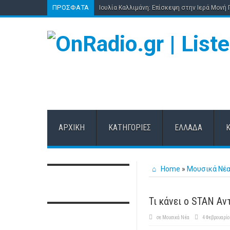
ΠΡΌΣΦΑΤΑ
Ιουλία Καλλιμάνη: Επίσκεψη στην Ιερά Μονή
ΑΡΧΙΚΉ
ΚΑΤΗΓΟΡΊΕΣ
ΕΛΛΆΔΑ
Home
»
Μουσικά Νέ
Τι κάνει ο STAN A
σε
Μουσικά Νέα
4 Φεβρουαρίο