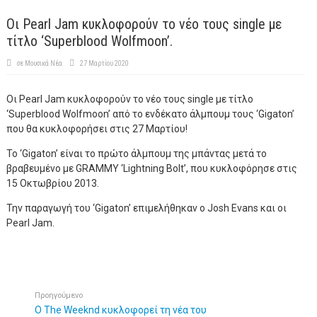
Οι Pearl Jam κυκλοφορούν το νέο τους single με
τίτλο ‘Superblood Wolfmoon’.
σε
Μουσικά Νέα
27 Μαρτίου 2020
Οι Pearl Jam κυκλοφορούν το νέο τους single με τίτλο
‘Superblood Wolfmoon’ από το ενδέκατο άλμπουμ τους ‘Gigaton’
που θα κυκλοφορήσει στις 27 Μαρτίου!
Το ‘Gigaton’ είναι το πρώτο άλμπουμ της μπάντας μετά το
βραβευμένο με GRAMMY ‘Lightning Bolt’, που κυκλοφόρησε στις
15 Οκτωβρίου 2013.
Την παραγωγή του ‘Gigaton’ επιμελήθηκαν ο Josh Evans και οι
Pearl Jam.
Προηγούμενο
Ο The Weeknd κυκλοφορεί τη νέα του