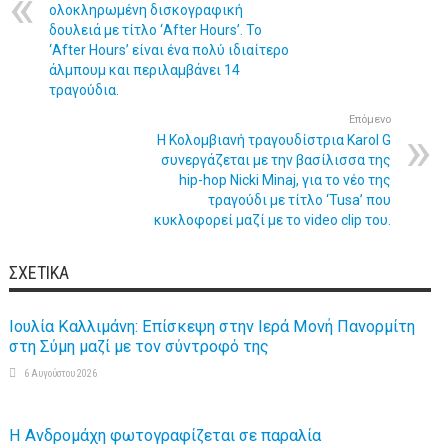
ολοκληρωμένη δισκογραφική
δουλειά με τίτλο ‘After Hours’. Το
‘After Hours’ είναι ένα πολύ ιδιαίτερο
άλμπουμ και περιλαμβάνει 14
τραγούδια.
Επόμενο
Η Κολομβιανή τραγουδίστρια Karol G
συνεργάζεται με την βασίλισσα της
hip-hop Nicki Minaj, για το νέο της
τραγούδι με τίτλο ‘Tusa’ που
κυκλοφορεί μαζί με το video clip του.
ΣΧΕΤΙΚΆ
Ιουλία Καλλιμάνη: Επίσκεψη στην Ιερά Μονή Πανορμίτη
στη Σύμη μαζί με τον σύντροφό της
6 Αυγούστου 2026
Η Ανδρομάχη φωτογραφίζεται σε παραλία