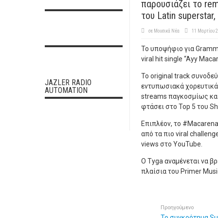
παρουσιάζει το remi
του Latin superstar,
σε
Μουσικά Νέα
11 Μαρτίου 
Το υποψήφιο για Grammy
viral hit single “Ayy Mac
To original track συνοδ
JAZLER RADIO
εντυπωσιακά χορευτικά.
AUTOMATION
streams παγκοσμίως και
φτάσει στο Top 5 του Sh
Επιπλέον, το #MacarenaC
από τα πιο viral challe
views στο YouTube.
Ο Tyga αναμένεται να βρ
πλαίσια του Primer Music
Προηγούμενο
Το συγκρότημα Su