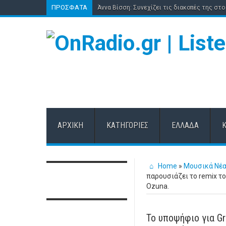
ΠΡΌΣΦΑΤΑ
Άννα Βίσση: Συνεχίζει τις διακοπές της στο 
ΑΡΧΙΚΉ
ΚΑΤΗΓΟΡΊΕΣ
ΕΛΛΆΔΑ
Home
»
Μουσικά Νέ
παρουσιάζει το remix του
Ozuna.
Το υποψήφιο για Gr