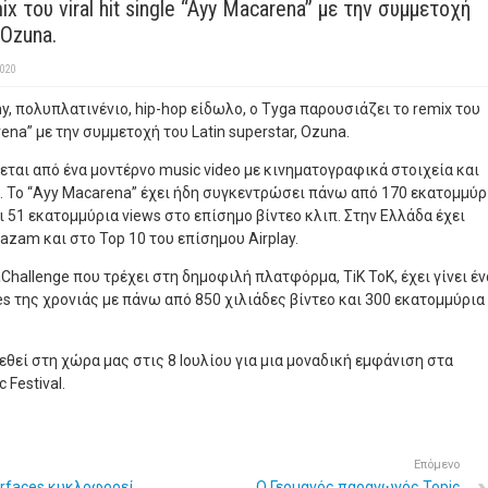
x του viral hit single “Ayy Macarena” με την συμμετοχή
 Ozuna.
2020
, πολυπλατινένιο, hip-hop είδωλο, ο Tyga παρουσιάζει το remix του
arena” με την συμμετοχή του Latin superstar, Ozuna.
εύεται από ένα μοντέρνο music video με κινηματογραφικά στοιχεία και
 Το “Ayy Macarena” έχει ήδη συγκεντρώσει πάνω από 170 εκατομμύρ
 51 εκατομμύρια views στο επίσημο βίντεο κλιπ. Στην Ελλάδα έχει
azam και στο Top 10 του επίσημου Airplay.
hallenge που τρέχει στη δημοφιλή πλατφόρμα, TiK ToK, έχει γίνει έν
nges της χρονιάς με πάνω από 850 χιλιάδες βίντεο και 300 εκατομμύρια
εθεί στη χώρα μας στις 8 Ιουλίου για μια μοναδική εμφάνιση στα
 Festival.
Επόμενο
rfaces κυκλοφορεί
Ο Γερμανός παραγωγός Topic