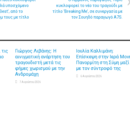
ολλά υποσχόμενο
κυκλοφορεί το νέο του τραγούδι με
Best’, από το
τίτλο ‘Breaking Me’, σε συνεργασία με
 τους με τίτλο
τον Σουηδό παραγωγό A7S.
 τις
Γιώργος Λιβάνης: Η
Ιουλία Καλλιμάνη:
ιο
αινιγματική ανάρτηση του
Επίσκεψη στην Ιερά Μον
τραγουδιστή μετά τις
Πανορμίτη στη Σύμη μαζί
φήμες χωρισμού με την
με τον σύντροφό της
Ανδρομάχη
6 Αυγούστου 2026
7 Αυγούστου 2026