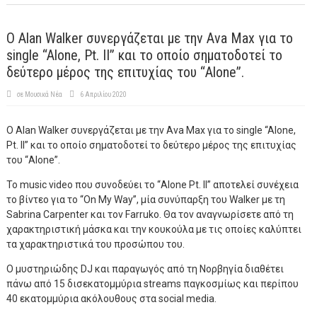
Ο Alan Walker συνεργάζεται με την Ava Max για το
single “Alone, Pt. II” και το οποίο σηματοδοτεί το
δεύτερο μέρος της επιτυχίας του “Alone”.
σε
Μουσικά Νέα
6 Απριλίου 2020
Ο Alan Walker συνεργάζεται με την Ava Max για το single “Alone,
Pt. II” και το οποίο σηματοδοτεί το δεύτερο μέρος της επιτυχίας
του “Alone”.
Το music video που συνοδεύει το “Alone Pt. II” αποτελεί συνέχεια
το βίντεο για το “On My Way”, μία συνύπαρξη του Walker με τη
Sabrina Carpenter και τον Farruko. Θα τον αναγνωρίσετε από τη
χαρακτηριστική μάσκα και την κουκούλα με τις οποίες καλύπτει
τα χαρακτηριστικά του προσώπου του.
Ο μυστηριώδης DJ και παραγωγός από τη Νορβηγία διαθέτει
πάνω από 15 δισεκατομμύρια streams παγκοσμίως και περίπου
40 εκατομμύρια ακόλουθους στα social media.