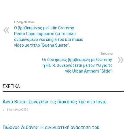
Προηγούμενο
Ο βραβευμένος με Latin Grammy,
Pedro Capo παρουσιάζει το πολυ-
αναμενόμενο νέο single του και music
video με τίτλο “Buena Suerte”.
Επόμενο
Οι δύο φορές βραβευμένη με Grammy,
η H.E.R. συνεργάζεται με τον YG για το
νέο Urban Anthem “Slide”.
ΣΧΕΤΙΚΆ
Άννα Βίσση: Συνεχίζει τις διακοπές της στο Ιόνιο
8 Αυγούστου 2026
Γιώργος Λιβάνης: Η αινιγματική ανάρτηση του