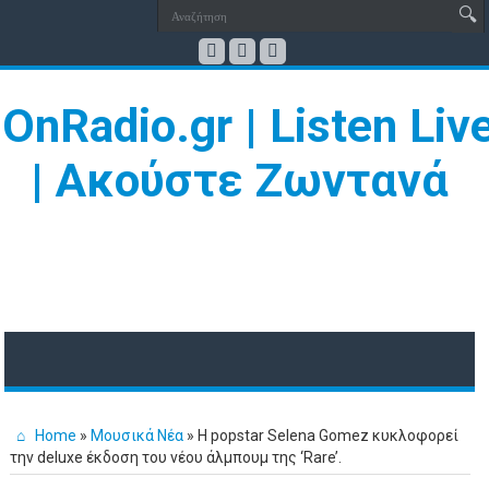
Home
»
Μουσικά Νέα
»
Η popstar Selena Gomez κυκλοφορεί
την deluxe έκδοση του νέου άλμπουμ της ‘Rare’.