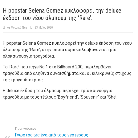
Η popstar Selena Gomez κυκλοφορεί την deluxe
έκδοση του νέου άλμπουμ της ‘Rare’.
σε
Μουσικά Νέα
23 Μαΐου 2020
Η popstar Selena Gomez κυκλοφορεί την deluxe έκδοση του νέου
άλμπουμ της ‘Rare’, στην οποία συμπεριλαμβάνονται τρία
ολοκαίνουργια τραγούδια.
To ‘Rare’ που πήγε Νο.1 στο Billboard 200, περιλαμβάνει
τραγούδια από αληθινά συναισθήματα και οι ειλικρινείς στίχους
της τραγουδίστριας.
Η deluxe έκδοση του άλμπουμ περιέχει τρία καινούργια
τραγούδια με τους τίτλους ‘Boyfriend’, ‘Souvenir’ και ‘She’.
Προηγούμενο
Γνωστός ως ένα από τους νεότερους