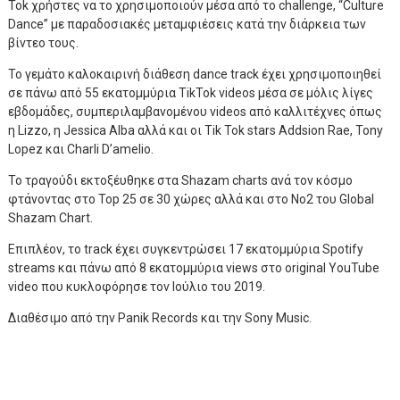
Tok χρήστες να το χρησιμοποιούν μέσα από το challenge, “Culture
Dance” με παραδοσιακές μεταμφιέσεις κατά την διάρκεια των
βίντεο τους.
Το γεμάτο καλοκαιρινή διάθεση dance track έχει χρησιμοποιηθεί
σε πάνω από 55 εκατομμύρια TikTok videos μέσα σε μόλις λίγες
εβδομάδες, συμπεριλαμβανομένου videos από καλλιτέχνες όπως
η Lizzo, η Jessica Alba αλλά και οι Tik Tok stars Addsion Rae, Tony
Lopez και Charli D’amelio.
Το τραγούδι εκτοξέυθηκε στα Shazam charts ανά τον κόσμο
φτάνοντας στο Top 25 σε 30 χώρες αλλά και στο Νο2 του Global
Shazam Chart.
Επιπλέον, το track έχει συγκεντρώσει 17 εκατομμύρια Spotify
streams και πάνω από 8 εκατομμύρια views στο original YouTube
video που κυκλοφόρησε τον Ιούλιο του 2019.
Διαθέσιμο από την Panik Records και την Sony Music.