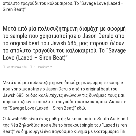
απόλυτο τραγούδι του καλοκαιριού. Το “Savage Love (Laxed –
Siren Beat)”
Μετά από μία πολυσυζητημένη διαμάχη με αφορμή
το sample που χρησιμοποίησε ο Jason Derulo από
το original beat του Jawsh 685, μας παρουσιάζουν
το απόλυτο τραγούδι του καλοκαιριού. Το “Savage
Love (Laxed – Siren Beat)”
σε
Μουσικά Νέα
10 Ιουλίου 2020
Μετά από μία πολυσυζητημένη διαμάχη με αφορμή το sample
που χρησιμοποίησε ο Jason Derulo από το original beat του
Jawsh 685, οι δύο καλλιτέχνες ενώνουν τις δυνάμεις τους και
παρουσιάζουν το απόλυτο τραγούδι του καλοκαιριού. Ακούστε
το “Savage Love (Laxed – Siren Beat)” εδώ.
Ο Jawsh 685 είναι ένας μαθητής λυκείου από το South Auckland
της Νέα Ζηλανδίας που είδε το breakout single του “Laxed (siren
Beat)” να δημιουργεί ένα παγκόσμιο κίνημα με εκατομμύρια Tik