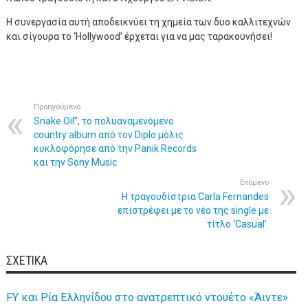
Η συνεργασία αυτή αποδεικνύει τη χημεία των δυο καλλιτεχνών
και σίγουρα το ‘Hollywood’ έρχεται για να μας ταρακουνήσει!
Προηγούμενο
Snake Oil”, το πολυαναμενόμενο
country album από τον Diplo μόλις
κυκλοφόρησε από την Panik Records
και την Sony Music.
Επόμενο
H τραγουδίστρια Carla Fernandes
επιστρέφει με το νέο της single με
τίτλο ‘Casual’.
ΣΧΕΤΙΚΆ
FY και Ρία Ελληνίδου στο ανατρεπτικό ντουέτο «Άιντε»