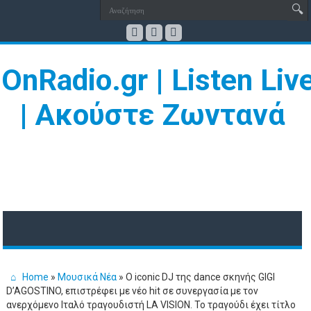
Home
»
Μουσικά Νέα
»
Ο iconic DJ της dance σκηνής GIGI
D’AGOSTINO, επιστρέφει με νέο hit σε συνεργασία με τον
ανερχόμενο Ιταλό τραγουδιστή LA VISION. To τραγούδι έχει τίτλο