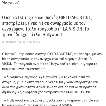
‘Hollywood’.
Ο iconic DJ της dance σκηνής GIGI D’AGOSTINO,
επιστρέφει με νέο hit σε συνεργασία με τον
ανερχόμενο Ιταλό τραγουδιστή LA VISION. To
τραγούδι έχει τίτλο ‘Hollywood’.
σε
Μουσικά Νέα
2 Ιουλίου 2020
Ο iconic DJ της dance σκηνής GIGI D’AGOSTINO, επιστρέφει με νέο
hit σε συνεργασία με τον ανερχόμενο Ιταλό τραγουδιστή LA
VISION. To τραγούδι έχει τίτλο ‘Hollywood’ και είναι σίγουρα το
επόμενο μεγάλο summer hit!
To δυναμικό ‘Hollywood’ έχει να κάνει με το να ονειρεύεσαι
στόχους, χωρίς αυτό να σημαίνει ότι θα γίνουν απαραίτητα και
όλοι πραγματικότητα. Αρκεί μόνο το όνειρο για να σε κρατήσει
δημιουργικό, αναφέρει χαρακτηριστικά ο GIGI D’AGOSTINO.
Το ‘Hollywood΄ταυτόχρονα αποτελεί και το ντεμπούτο single του
Ιταλού τραγουδιστή και στιχουργού LA VISION.