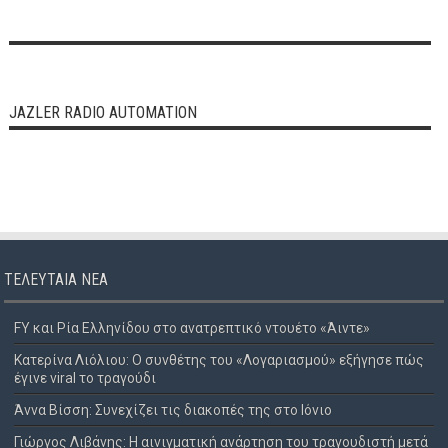
JAZLER RADIO AUTOMATION
ΤΕΛΕΥΤΑΊΑ ΝΈΑ
FY και Ρία Ελληνίδου στο ανατρεπτικό ντουέτο «Άιντε»
Κατερίνα Λιόλιου: Ο συνθέτης του «Λογαριασμού» εξήγησε πώς
έγινε viral το τραγούδι
Άννα Βίσση: Συνεχίζει τις διακοπές της στο Ιόνιο
Γιώργος Λιβάνης: Η αινιγματική ανάρτηση του τραγουδιστή μετά