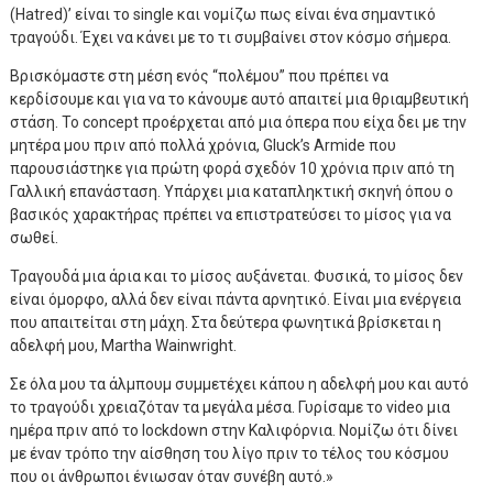
(Hatred)’ είναι το single και νομίζω πως είναι ένα σημαντικό
τραγούδι. Έχει να κάνει με το τι συμβαίνει στον κόσμο σήμερα.
Βρισκόμαστε στη μέση ενός “πολέμου” που πρέπει να
κερδίσουμε και για να το κάνουμε αυτό απαιτεί μια θριαμβευτική
στάση. Το concept προέρχεται από μια όπερα που είχα δει με την
μητέρα μου πριν από πολλά χρόνια, Gluck’s Armide που
παρουσιάστηκε για πρώτη φορά σχεδόν 10 χρόνια πριν από τη
Γαλλική επανάσταση. Υπάρχει μια καταπληκτική σκηνή όπου ο
βασικός χαρακτήρας πρέπει να επιστρατεύσει το μίσος για να
σωθεί.
Τραγουδά μια άρια και το μίσος αυξάνεται. Φυσικά, το μίσος δεν
είναι όμορφο, αλλά δεν είναι πάντα αρνητικό. Είναι μια ενέργεια
που απαιτείται στη μάχη. Στα δεύτερα φωνητικά βρίσκεται η
αδελφή μου, Martha Wainwright.
Σε όλα μου τα άλμπουμ συμμετέχει κάπου η αδελφή μου και αυτό
το τραγούδι χρειαζόταν τα μεγάλα μέσα. Γυρίσαμε το video μια
ημέρα πριν από το lockdown στην Καλιφόρνια. Νομίζω ότι δίνει
με έναν τρόπο την αίσθηση του λίγο πριν το τέλος του κόσμου
που οι άνθρωποι ένιωσαν όταν συνέβη αυτό.»