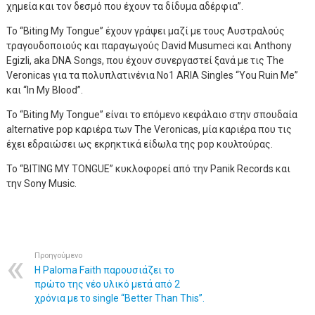
χημεία και τον δεσμό που έχουν τα δίδυμα αδέρφια”.
To “Biting My Tongue” έχουν γράψει μαζί με τους Αυστραλούς
τραγουδοποιούς και παραγωγούς David Musumeci και Anthony
Egizli, aka DNA Songs, που έχουν συνεργαστεί ξανά με τις The
Veronicas για τα πολυπλατινένια Νο1 ARIA Singles “You Ruin Me”
και “In My Blood”.
To “Biting My Tongue” είναι το επόμενο κεφάλαιο στην σπουδαία
alternative pop καριέρα των The Veronicas, μία καριέρα που τις
έχει εδραιώσει ως εκρηκτικά είδωλα της pop κουλτούρας.
Το “BITING MY TONGUE” κυκλοφορεί από την Panik Records και
την Sony Music.
Προηγούμενο
H Paloma Faith παρουσιάζει το
πρώτο της νέο υλικό μετά από 2
χρόνια με το single “Better Than This”.