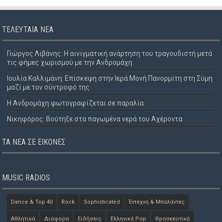
ΤΕΛΕΥΤΑΊΑ ΝΈΑ
Γιώργος Λιβάνης: Η αινιγματική ανάρτηση του τραγουδιστή μετά
τις φήμες χωρισμού με την Ανδρομάχη
Ιουλία Καλλιμάνη: Επίσκεψη στην Ιερά Μονή Πανορμίτη στη Σύμη
μαζί με τον σύντροφό της
Η Ανδρομάχη φωτογραφίζεται σε παραλία
Νικηφόρος: Βούτηξε στα παγωμένα νερά του Αχέροντα
ΤΑ ΝΈΑ ΣΕ ΕΙΚΌΝΕΣ
MUSIC RADIOS
Dance & Top 40
Rock
Sophisticated
Έντεχνη & Μπαλάντες
Αθλητικά
Διάφορα
Ειδήσεις
Ελληνικά Pop
Θρησκευτικά