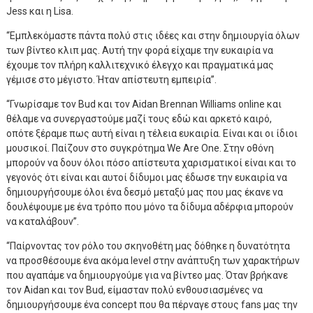
Jess και η Lisa.
“Εμπλεκόμαστε πάντα πολύ στις ιδέες και στην δημιουργία όλων
των βίντεο κλιπ μας. Αυτή την φορά είχαμε την ευκαιρία να
έχουμε τον πλήρη καλλιτεχνικό έλεγχο και πραγματικά μας
γέμισε στο μέγιστο. Ήταν απίστευτη εμπειρία”.
“Γνωρίσαμε τον Bud και τον Aidan Brennan Williams online και
θέλαμε να συνεργαστούμε μαζί τους εδώ και αρκετό καιρό,
οπότε ξέραμε πως αυτή είναι η τέλεια ευκαιρία. Είναι και οι ίδιοι
μουσικοί. Παίζουν στο συγκρότημα We Are One. Στην οθόνη
μπορούν να δουν όλοι πόσο απίστευτα χαρισματικοί είναι και το
γεγονός ότι είναι και αυτοί δίδυμοι μας έδωσε την ευκαιρία να
δημιουργήσουμε όλοι ένα δεσμό μεταξύ μας που μας έκανε να
δουλέψουμε με ένα τρόπο που μόνο τα δίδυμα αδέρφια μπορούν
να καταλάβουν”.
“Παίρνοντας τον ρόλο του σκηνοθέτη μας δόθηκε η δυνατότητα
να προσθέσουμε ένα ακόμα level στην ανάπτυξη των χαρακτήρων
που αγαπάμε να δημιουργούμε για να βίντεο μας. Όταν βρήκανε
τον Aidan και τον Bud, είμασταν πολύ ενθουσιασμένες να
δημιουργήσουμε ένα concept που θα πέρναγε στους fans μας την