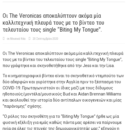
Οι The Veronicas αποκαλύπτουν ακόμα μία
καλλιτεχνική πλευρά τους με το βίντεο του
τελευταίου τους single “Biting My Tongue”.
σε
Μουσικά Νέα
20 Σεπτεμβρίου 2020
Οι The Veronicas αποκαλύπτουν ακόμα μία καλλιτεχνική πλευρά
τους με το βίντεο του τελευταίου τους single “Biting My Tongue”,
που γράφτηκε και σκηνοθετήθηκε από την Jess και την Lisa.
Το κινηματογραφικό βίντεο είναι το σκηνοθετικό ντεμπούτο των
δύο αδερφών και γυρίστηκε στην Αγγλία πριν το ξέσπασμα του
COVID-19. Πρωταγωνιστούν οι ίδιες μαζί με τους δίδυμους
ηθοποιούς/μοντέλα/μουσικούς Bud και Aidan Brennan Williams
και ακολουθεί την ιστορία δύο αντίπαλων οικογενειών και μίας
“παράνομης” σχέσης.
“Ο ρόλος του σκηνοθέτη για το “Biting My Tongue” ήρθε ως μία
φυσική εξέλιξη για εμάς καθώς πάντα μας αρέσει να παίρνουμε
ηνία σε όλες τις πτυχές της δημιουργικότητάς μας,” εξηγούν η