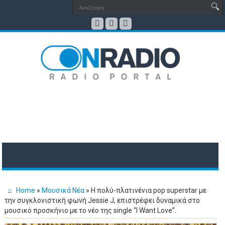
Home
»
Μουσικά Νέα
»
H πολύ-πλατινένια pop superstar με
την συγκλονιστική φωνή Jessie J, επιστρέφει δυναμικά στο
μουσικό προσκήνιο με το νέο της single “I Want Love”.