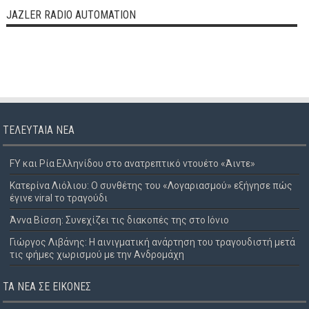
JAZLER RADIO AUTOMATION
ΤΕΛΕΥΤΑΊΑ ΝΈΑ
FY και Ρία Ελληνίδου στο ανατρεπτικό ντουέτο «Άιντε»
Κατερίνα Λιόλιου: Ο συνθέτης του «Λογαριασμού» εξήγησε πώς
έγινε viral το τραγούδι
Άννα Βίσση: Συνεχίζει τις διακοπές της στο Ιόνιο
Γιώργος Λιβάνης: Η αινιγματική ανάρτηση του τραγουδιστή μετά
τις φήμες χωρισμού με την Ανδρομάχη
ΤΑ ΝΈΑ ΣΕ ΕΙΚΌΝΕΣ