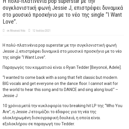
H πολύ-πλατινένια pop superstar με την
συγκλονιστική φωνή Jessie J, επιστρέφει δυναμικά
στο μουσικό προσκήνιο με το νέο της single “I Want
Love”.
σε
Μουσικά Νέα
12 Ιουλίου 2021
H πολύ-πλατινένια pop superstar με την συγκλονιστική φωνή
Jessie J, επιστρέφει δυναμικά στο μουσικό προσκήνιο με το νέο
της single “I Want Love”.
Παραγωγός του κομματιού είναι ο Ryan Tedder [Beyoncé, Adele].
“I wanted to come back with a song that felt classic but modern.
BIG vocals and get everyone on the dance floor. I cannot wait for
the world to hear this song and to DANCE and sing along loud.” –
Jessie J
10 χρόνια μετά την κυκλοφορία του breaking hit LP της “Who You
Are”, η Jessie J ετοιμάζει το έδαφος για τη νέα της
ολοκληρωμένη δισκογραφική δουλειά, η οποία είναι
εξολοκλήρου σε παραγωγή του Tedder.