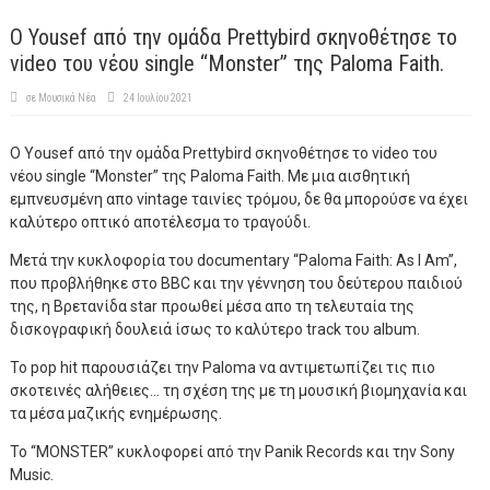
Ο Yousef από την ομάδα Prettybird σκηνοθέτησε το
video του νέου single “Monster” της Paloma Faith.
σε
Μουσικά Νέα
24 Ιουλίου 2021
Ο Yousef από την ομάδα Prettybird σκηνοθέτησε το video του
νέου single “Monster” της Paloma Faith. Με μια αισθητική
εμπνευσμένη απο vintage ταινίες τρόμου, δε θα μπορούσε να έχει
καλύτερο οπτικό αποτέλεσμα το τραγούδι.
Μετά την κυκλοφορία του documentary “Paloma Faith: As I Am”,
που προβλήθηκε στο BBC και την γέννηση του δεύτερου παιδιού
της, η Βρετανίδα star προωθεί μέσα απο τη τελευταία της
δισκογραφική δουλειά ίσως το καλύτερο track του album.
Το pop hit παρουσιάζει την Paloma να αντιμετωπίζει τις πιο
σκοτεινές αλήθειες… τη σχέση της με τη μουσική βιομηχανία και
τα μέσα μαζικής ενημέρωσης.
To “MONSTER” κυκλοφορεί από την Panik Records και την Sony
Music.