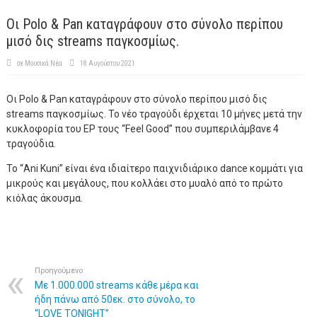
Οι Polo & Pan καταγράφουν στο σύνολο περίπου
μισό δις streams παγκοσμίως.
σε
Μουσικά Νέα
18 Αυγούστου 2021
Οι Polo & Pan καταγράφουν στο σύνολο περίπου μισό δις
streams παγκοσμίως. Το νέο τραγούδι έρχεται 10 μήνες μετά την
κυκλοφορία του EP τους “Feel Good” που συμπεριλάμβανε 4
τραγούδια.
Το “Ani Kuni” είναι ένα ιδιαίτερο παιχνιδιάρικο dance κομμάτι για
μικρούς και μεγάλους, που κολλάει στο μυαλό από το πρώτο
κιόλας άκουσμα.
Προηγούμενο
Με 1.000.000 streams κάθε μέρα και
ήδη πάνω από 50εκ. στο σύνολο, το
“LOVE TONIGHT”