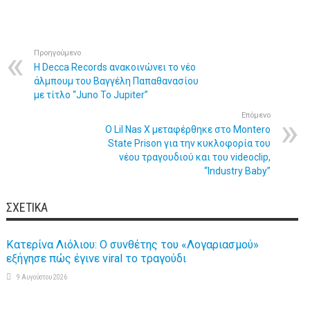
Προηγούμενο
Η Decca Records ανακοινώνει το νέο
άλμπουμ του Βαγγέλη Παπαθανασίου
με τίτλο “Juno To Jupiter”
Επόμενο
Ο Lil Nas X μεταφέρθηκε στο Montero
State Prison για την κυκλοφορία του
νέου τραγουδιού και του videoclip,
“Industry Baby”
ΣΧΕΤΙΚΆ
Κατερίνα Λιόλιου: Ο συνθέτης του «Λογαριασμού»
εξήγησε πώς έγινε viral το τραγούδι
9 Αυγούστου 2026