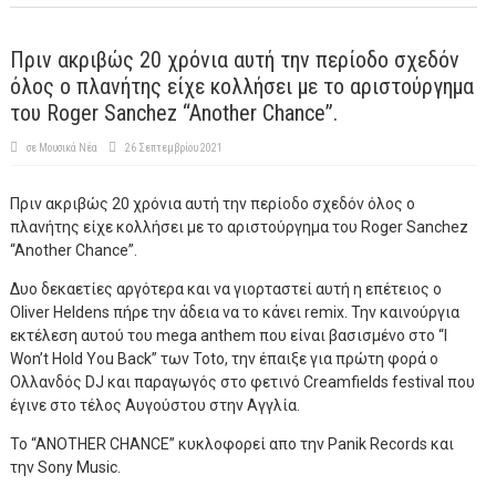
Πριν ακριβώς 20 χρόνια αυτή την περίοδο σχεδόν
όλος ο πλανήτης είχε κολλήσει με το αριστούργημα
του Roger Sanchez “Another Chance”.
σε
Μουσικά Νέα
26 Σεπτεμβρίου 2021
Πριν ακριβώς 20 χρόνια αυτή την περίοδο σχεδόν όλος ο
πλανήτης είχε κολλήσει με το αριστούργημα του Roger Sanchez
“Another Chance”.
Δυο δεκαετίες αργότερα και να γιορταστεί αυτή η επέτειος ο
Oliver Heldens πήρε την άδεια να το κάνει remix. Την καινούργια
εκτέλεση αυτού του mega anthem που είναι βασισμένο στο “I
Won’t Hold You Back” των Toto, την έπαιξε για πρώτη φορά ο
Ολλανδός DJ και παραγωγός στο φετινό Creamfields festival που
έγινε στο τέλος Αυγούστου στην Αγγλία.
To “ANOTHER CHANCE” κυκλοφορεί απο την Panik Records και
την Sony Music.