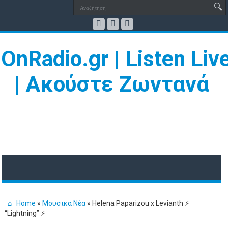
Home
»
Μουσικά Νέα
»
Helena Paparizou x Levianth ⚡
“Lightning” ⚡