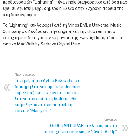
προδιαγραφών “Lightning” – ένα single διαφορετικό από όσα μας
έχει συνηθίσει μέχρι σήμερα η Έλενα στην 22χρονη πορεία της
στη δισκογραφία.
Το “Lightning” κυκλοφορεί από τη Minos EMI, a Universal Music
Company σε 2 εκδόσεις, την original και την club remix που
φτιάχτηκε ειδικά για την εμφάνιση της Έλενας Παπαρίζου στο
φετινό MadWalk by Serkova Crystal Pure.
Προηγούμενο
Την ημέρα του Αγίου Βαλεντίνου η
διάσημη λατίνα superstar Jennifer
Lopez μαζί με τον τον πιο καυτό
λατίνο τραγουδιστή Maluma, θα
επιμεληθούν το soundtrack της
ταινίας “Marry me”.
Επόμενο
Οι DURAN DURAN κυκλοφορούν το
υπέροχο νέο τους single “Give It All Up”