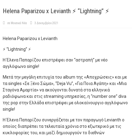
Helena Paparizou x Levianth ⚡ “Lightning” ⚡
σε
Μουσικά Νέα
3 Δεκεμβρίου 2021
Helena Paparizou x Levianth
⚡ “Lightning” ⚡
Η Έλενα Παπαρίζου επιστρέφει σαν “αστραπή” με νέο
αγγλόφωνο single!
Μετά την μεγάλη επιτυχία του album της «Αποχρώσεις» και με
τα singles «Σε Ξένο Σώμα», “Deja Vu”, «Για Ποια Αγάπη» και «Μια
Σταγόνα Αμαρτία» να ακούγονται δυνατά στα ελληνικά
ραδιόφωνα και στις streaming υπηρεσίες, η “number one” diva
της pop στην Ελλάδα επιστρέφει με ολοκαίνουργιο αγγλόφωνο
single!
Η Έλενα Παπαρίζου συνεργάζεται με τον παραγωγό Levianth ο
οποίος διαπρέπει τα τελευταία χρόνια στο εξωτερικό με τις
κυκλοφορίες του, και μαζί δημιουργούν το διεθνών