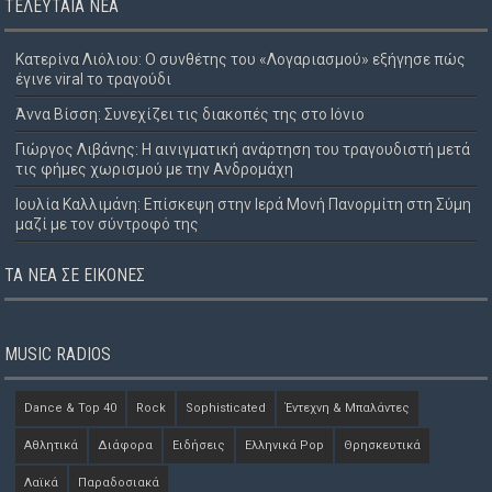
ΤΕΛΕΥΤΑΊΑ ΝΈΑ
Κατερίνα Λιόλιου: Ο συνθέτης του «Λογαριασμού» εξήγησε πώς
έγινε viral το τραγούδι
Άννα Βίσση: Συνεχίζει τις διακοπές της στο Ιόνιο
Γιώργος Λιβάνης: Η αινιγματική ανάρτηση του τραγουδιστή μετά
τις φήμες χωρισμού με την Ανδρομάχη
Ιουλία Καλλιμάνη: Επίσκεψη στην Ιερά Μονή Πανορμίτη στη Σύμη
μαζί με τον σύντροφό της
ΤΑ ΝΈΑ ΣΕ ΕΙΚΌΝΕΣ
MUSIC RADIOS
Dance & Top 40
Rock
Sophisticated
Έντεχνη & Μπαλάντες
Αθλητικά
Διάφορα
Ειδήσεις
Ελληνικά Pop
Θρησκευτικά
Λαϊκά
Παραδοσιακά