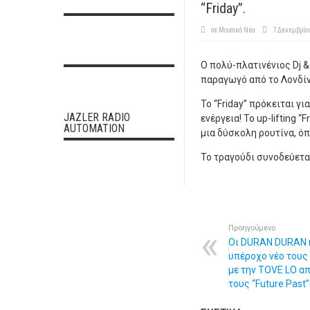
“Friday”.
σε
Μουσικά Νέα
7 Δεκεμβρίο
Ο πολύ-πλατινένιος Dj 
παραγωγό από το Λονδίνο, 
Το “Friday” πρόκειται γ
JAZLER RADIO
ενέργεια! Το up-lifting 
AUTOMATION
μια δύσκολη ρουτίνα, ό
Το τραγούδι συνοδεύεται
Προηγούμενο
Οι DURAN DURAN 
υπέροχο νέο τους si
με την TOVE LO α
τους “Future Past”