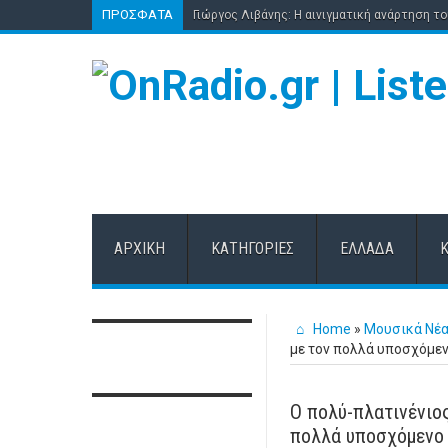
ΠΡΌΣΦΑΤΑ
Γιώργος Λιβάνης: Η αινιγματική ανάρτηση τ
ΑΡΧΙΚΉ
ΚΑΤΗΓΟΡΊΕΣ
ΕΛΛΆΔΑ
Home
»
Μουσικά Νέ
με τον πολλά υποσχόμενο 
Ο πολύ-πλατινένιο
πολλά υποσχόμενο π