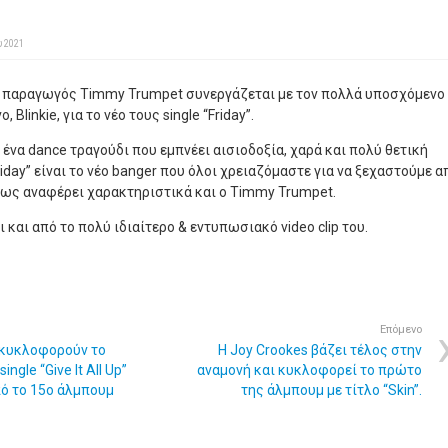
υ 2021
& παραγωγός Timmy Trumpet συνεργάζεται με τον πολλά υποσχόμενο
Blinkie, για το νέο τους single “Friday”.
ια ένα dance τραγούδι που εμπνέει αισιοδοξία, χαρά και πολύ θετική
“Friday” είναι το νέο banger που όλοι χρειαζόμαστε για να ξεχαστούμε α
πως αναφέρει χαρακτηριστικά και ο Timmy Trumpet.
 και από το πολύ ιδιαίτερο & εντυπωσιακό video clip του.
Επόμενο
κυκλοφορούν το
Η Joy Crookes βάζει τέλος στην
ngle “Give It All Up”
αναμονή και κυκλοφορεί το πρώτο
πό το 15ο άλμπουμ
της άλμπουμ με τίτλο “Skin”.