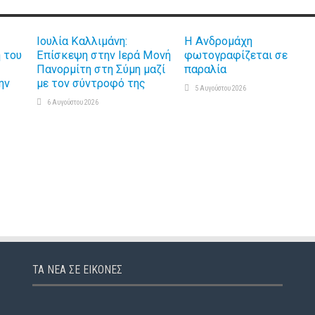
Ιουλία Καλλιμάνη:
Η Ανδρομάχη
 του
Επίσκεψη στην Ιερά Μονή
φωτογραφίζεται σε
ς
Πανορμίτη στη Σύμη μαζί
παραλία
ην
με τον σύντροφό της
5 Αυγούστου 2026
6 Αυγούστου 2026
ΤΑ ΝΈΑ ΣΕ ΕΙΚΌΝΕΣ