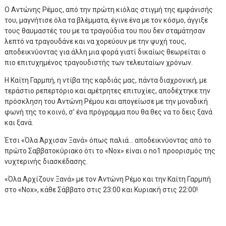
Ο Αντώνης Ρέμος, από την πρώτη κιόλας στιγμή της εμφάνισής
του, μαγνήτισε όλα τα βλέμματα, έγινε ένα με τον κόσμο, άγγιξε
τους θαυμαστές του με τα τραγούδια του που δεν σταμάτησαν
λεπτό να τραγουδάνε και να χορεύουν με την ψυχή τους,
αποδεικνύοντας για άλλη μια φορά γιατί δικαίως θεωρείται ο
πιο επιτυχημένος τραγουδιστής των τελευταίων χρόνων.
Η Καίτη Γαρμπή, η ντίβα της καρδιάς μας, πάντα διαχρονική, με
τεράστιο ρεπερτόριο και αμέτρητες επιτυχίες, αποδέχτηκε την
πρόσκληση του Αντώνη Ρέμου και απογείωσε με την μοναδική
φωνή της το κοινό, σ’ ένα πρόγραμμα που θα θες να το δεις ξανά
και ξανά.
Έτσι «Όλα Άρχισαν Ξανά» όπως παλιά… αποδεικνύοντας από το
πρώτο Σαββατοκύριακο ότι το «Nox» είναι ο no1 προορισμός της
νυχτερινής διασκέδασης.
«Όλα Αρχίζουν Ξανά» με τον Αντώνη Ρέμο και την Καίτη Γαρμπή
στο «Nox», κάθε Σάββατο στις 23:00 και Κυριακή στις 22:00!