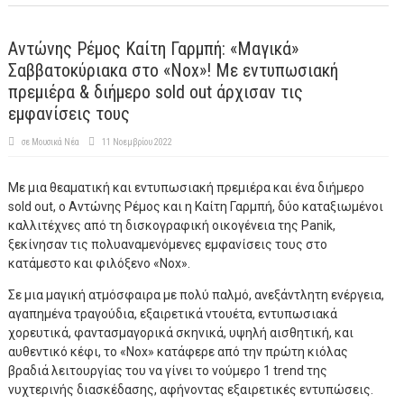
Αντώνης Ρέμος Καίτη Γαρμπή: «Μαγικά»
Σαββατοκύριακα στο «Nox»! Με εντυπωσιακή
πρεμιέρα & διήμερο sold out άρχισαν τις
εμφανίσεις τους
σε
Μουσικά Νέα
11 Νοεμβρίου 2022
Με μια θεαματική και εντυπωσιακή πρεμιέρα και ένα διήμερο
sold out, o Αντώνης Ρέμος και η Καίτη Γαρμπή, δύο καταξιωμένοι
καλλιτέχνες από τη δισκογραφική οικογένεια της Panik,
ξεκίνησαν τις πολυαναμενόμενες εμφανίσεις τους στο
κατάμεστο και φιλόξενο «Nox».
Σε μια μαγική ατμόσφαιρα με πολύ παλμό, ανεξάντλητη ενέργεια,
αγαπημένα τραγούδια, εξαιρετικά ντουέτα, εντυπωσιακά
χορευτικά, φαντασμαγορικά σκηνικά, υψηλή αισθητική, και
αυθεντικό κέφι, το «Nox» κατάφερε από την πρώτη κιόλας
βραδιά λειτουργίας του να γίνει το νούμερο 1 trend της
νυχτερινής διασκέδασης, αφήνοντας εξαιρετικές εντυπώσεις.