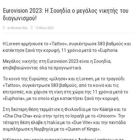
Eurovision 2023: Η Σουηδία ο μεγάλος νικητής του
διαγωνισμού!
σε
Μουσικά Νέα
14 Μαΐου 2023
Η Loreen ερμήνευσε το «Tattoo», συγκέντρωσε 583 βαθμούς και
κατέκτησε ξανά την κορυφή, 11 χρόνια μετά το «Euphoria
Μεγάλος νικητής στη Eurovision 2023 είναι η Σουηδία,
επιβεβαιώνοντας όλα τα προγνωστικά.
Το κοινό της Ευρώπης «μίλησε» και η Loreen, με το τραγούδι
«Tattoo», συγκέντρωσε 583 βαθμούς, από το κοινό και τις
επιτροπές, και χάρισε τη νίκη στη χώρα της 11 χρόνια μετά το
«Euphoria», με το οποίο είχε κατακτήσει ξανά την κορυφή.
Στη δεύτερη θέση τερμάτισε η Φινλανδία με τον Käärijä και το
«Cha Cha Cha» ενώ στην τρίτη το Ισραήλ με το «Unicorn». Την
τέταρτη θέση έλαβε η Ιταλία με το «Due Vite» και την πεντάδα
συμπλήρωσε η Νορβηγία με το «Queen of Kings».