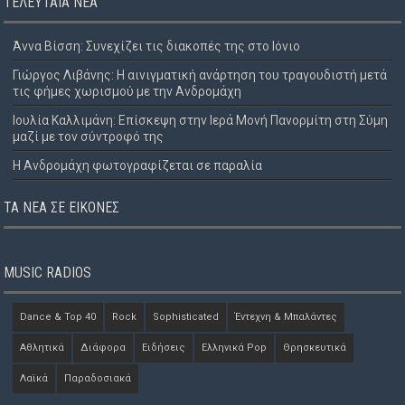
ΤΕΛΕΥΤΑΊΑ ΝΈΑ
Άννα Βίσση: Συνεχίζει τις διακοπές της στο Ιόνιο
Γιώργος Λιβάνης: Η αινιγματική ανάρτηση του τραγουδιστή μετά
τις φήμες χωρισμού με την Ανδρομάχη
Ιουλία Καλλιμάνη: Επίσκεψη στην Ιερά Μονή Πανορμίτη στη Σύμη
μαζί με τον σύντροφό της
Η Ανδρομάχη φωτογραφίζεται σε παραλία
ΤΑ ΝΈΑ ΣΕ ΕΙΚΌΝΕΣ
MUSIC RADIOS
Dance & Top 40
Rock
Sophisticated
Έντεχνη & Μπαλάντες
Αθλητικά
Διάφορα
Ειδήσεις
Ελληνικά Pop
Θρησκευτικά
Λαϊκά
Παραδοσιακά