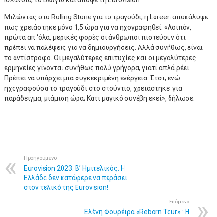
Ισλανδία, το Βέλγιο και απόψε τη Eurovision.
Μιλώντας στο Rolling Stone για το τραγούδι, η Loreen αποκάλυψε
πως χρειάστηκε μόνο 1,5 ώρα για να ηχογραφηθεί. «Λοιπόν,
πρώτα απ ‘όλα, μερικές φορές οι άνθρωποι πιστεύουν ότι
πρέπει να παλέψεις για να δημιουργήσεις. Αλλά συνήθως, είναι
το αντίστροφο. Οι μεγαλύτερες επιτυχίες και οι μεγαλύτερες
ερμηνείες γίνονται συνήθως πολύ γρήγορα, γιατί απλά ρέει.
Πρέπει να υπάρχει μια συγκεκριμένη ενέργεια. Έτσι, ενώ
ηχογραφούσα το τραγούδι στο στούντιο, χρειάστηκε, για
παράδειγμα, μιάμιση ώρα; Κάτι μαγικό συνέβη εκεί», δήλωσε.
Προηγούμενο
Eurovision 2023: Β’ Ημιτελικός. Η
Ελλάδα δεν κατάφερε να περάσει
στον τελικό της Eurovision!
Επόμενο
Ελένη Φουρέιρα «Reborn Tour» : Η