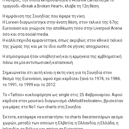
Η Κύπρος, την οποία εκπροσώπησε ο Andrew Lambrou με το
τραγούδι «Break a Broken Heart», έλαβε τη 12η θέση.
Η εμφάνιση της Σουηδίας που έφερε τη νίκη.
Η Loreen διαγωνίστηκε στην ένατη θέση, στον τελικό της 67ης
Eurovision και γνώρισε την αποθέωση τόσο στην Liverpool Arena
όσο και στα social media.
Η καλλιτέχνιδα εμφανίστηκε, όπως ακριβώς στον εθνικό τελικό
της χώρας της και με το ίδιο outfit σε γήινες αποχρώσεις.
Η ατμόσφαιρα ήταν υποβλητική και η ερμηνεία της εμβληματική
πάνω σε μία εντυπωσιακή κατασκευή.
Σημειώνεται ότι αυτή είναι η έκτη νίκη για τη Σουηδία στον
θεσμό της Eurovision, αφού έχει κερδίσει ξανά το 1974, το 1984,
το 1991, το 1999 και το 2012.
Το «Tattoo» κυκλοφόρησε ως single στις 25 Φεβρουαρίου. Αφού
κέρδισε στον μουσικό διαγωνισμό «Melodifestivalen», βρισκόταν
για μέρες στο Νο1 των charts στη Σουηδία.
Έκτοτε, κατάφερε να κατακτήσει τα charts δεκατεσσάρων ακόμα
χωρών, μεταξύ των οποίων η Ελβετία, η Ολλανδία, η Ελλάδα, η