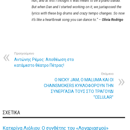
hurt, and at first I thought it was meant to be a piano ballad.
But when Dan and I started working on it, we juxtaposed the
lyrics with these big drums and crazy tempo changes. So now
it’s like a heartbreak song you can dance to.” –
Olivia Rodrigo
Προηγούμενο
Αντώνης Ρέμος: Αποθέωση στο
κατάμεστο θέατρο Πέτρας!
Επόμενο
O NICKY JAM, Ο MALUMA ΚΑΙ ΟΙ
CHAINSMOKERS ΚΥΚΛΟΦΟΡΟΥΝ ΤΗΝ
ΣΥΝΕΡΓΑΣΙΑ ΤΟΥΣ ΣΤΟ ΤΡΑΓΟΥΔΙ
“CELULAR”
ΣΧΕΤΙΚΆ
Κατερίνα Λιόλιου: Ο συνθέτης του «Λογαριασμού»