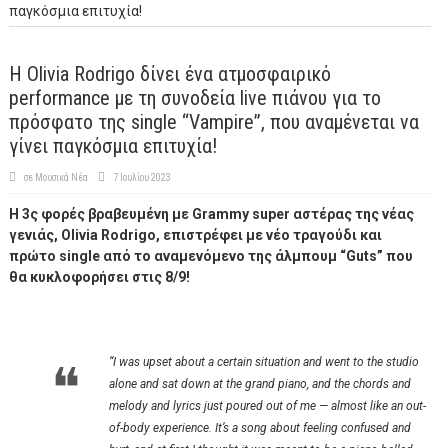
παγκόσμια επιτυχία!
Η Olivia Rodrigo δίνει ένα ατμοσφαιρικό
performance με τη συνοδεία live πιάνου για το
πρόσφατο της single “Vampire”, που αναμένεται να
γίνει παγκόσμια επιτυχία!
σε
Μουσικά Νέα
7 Ιουλίου 2023
Η 3ς φορές βραβευμένη με
Grammy super
αστέρας της νέας
γενιάς,
Olivia Rodrigo
, επιστρέφει με νέο τραγούδι
και
πρώτο
single
από το αναμενόμενο της άλμπουμ “
Guts
” που
θα κυκλοφορήσει στις 8/9!
“I was upset about a certain situation and went to the studio
alone and sat down at the grand piano, and the chords and
melody and lyrics just poured out of me — almost like an out-
of-body experience. It’s a song about feeling confused and