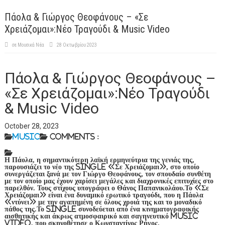
Πάολα & Γιώργος Θεοφάνους – «Σε
Χρειάζομαι»:Νέο Τραγούδι & Music Video
σε
Μουσικά Νέα
28 Οκτωβρίου 2023
Πάολα & Γιώργος Θεοφάνους –
«Σε Χρειάζομαι»:Νέο Τραγούδι
& Music Video
October 28, 2023
Music
Comments :
Η Πάολα, η σημαντικότερη λαϊκή ερμηνεύτρια της γενιάς της,
παρουσιάζει το νέο της single «Σε Χρειάζομαι», στο οποίο
συνεργάζεται ξανά με τον Γιώργο Θεοφάνους, τον σπουδαίο συνθέτη
με τον οποίο μας έχουν χαρίσει μεγάλες και διαχρονικές επιτυχίες στο
παρελθόν. Τους στίχους υπογράφει ο Θάνος Παπανικολάου.Το «Σε
Χρειάζομαι» είναι ένα δυναμικό ερωτικό τραγούδι, που η Πάολα
«ντύνει» με την αγαπημένη σε όλους χροιά της και το μοναδικό
πάθος της.Το single συνοδεύεται από ένα κινηματογραφικής
αισθητικής και άκρως ατμοσφαιρικό και σαγηνευτικό music
video, που σκηνοθέτησε ο Κωνσταντίνος Ρήγος.