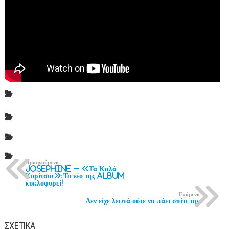
Προηγούμενο
Josephine – «Τα Καλά
Κορίτσια»:Το νέο της album
κυκλοφορεί!
Επόμενο
Δεν είχε λεφτά ούτε να πάει σπίτι της
ΣΧΕΤΙΚΆ