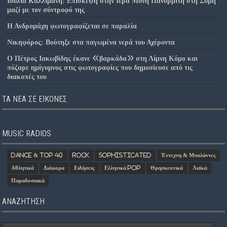
Ιουλία Καλλιμάνη: Επίσκεψη στην Ιερά Μονή Πανορμίτη στη Σύμη
μαζί με τον σύντροφό της
Η Ανδρομάχη φωτογραφίζεται σε παραλία
Νικηφόρος: Βούτηξε στα παγωμένα νερά του Αχέροντα
Ο Πέτρος Ιακωβίδης έκανε «βαρκάδα» στη Λίμνη Κόμο και
πόζαρε ημίγυμνος στις φωτογραφίες που δημοσίευσε από τις
διακοπές του
ΤΑ ΝΈΑ ΣΕ ΕΙΚΌΝΕΣ
MUSIC RADIOS
Dance & Top 40
Rock
Sophisticated
Έντεχνη & Μπαλάντες
Αθλητικά
Διάφορα
Ειδήσεις
Ελληνικά Pop
Θρησκευτικά
Λαϊκά
Παραδοσιακά
ΑΝΑΖΗΤΗΣΗ