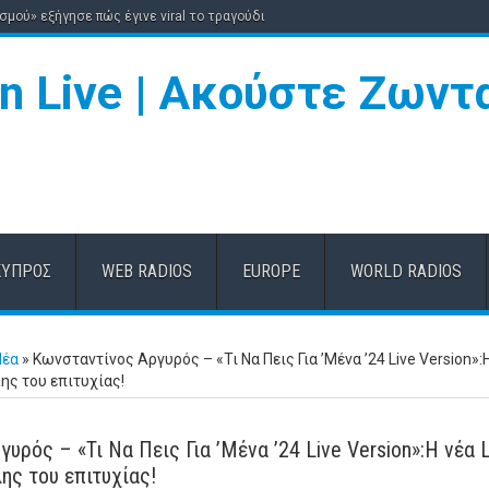
σμού» εξήγησε πώς έγινε viral το τραγούδι
ΚΎΠΡΟΣ
WEB RADIOS
EUROPE
WORLD RADIOS
Νέα
»
Κωνσταντίνος Αργυρός – «Τι Να Πεις Για ’Μένα ’24 Live Version»:
λης του επιτυχίας!
υρός – «Τι Να Πεις Για ’Μένα ’24 Live Version»:Η νέα L
λης του επιτυχίας!