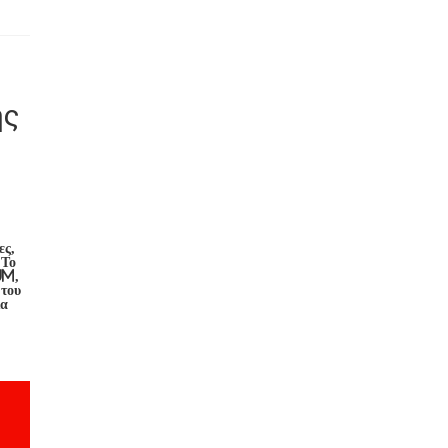
ης
ες,
.Το
um,
 του
ια