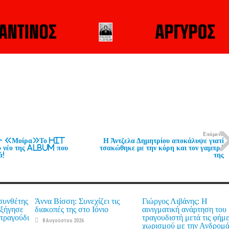
Επόμενο
 «Μοίρα»Το hit
Η Άντζελα Δημητρίου αποκάλυψε γιατί
 νέο της album που
τσακώθηκε με την κόρη και τον γαμπρό
ά!
της
συνθέτης
Άννα Βίσση: Συνεχίζει τις
Γιώργος Λιβάνης: Η
εξήγησε
διακοπές της στο Ιόνιο
αινιγματική ανάρτηση του
τραγούδι
τραγουδιστή μετά τις φήμ
8 Αυγούστου 2026
χωρισμού με την Ανδρομ