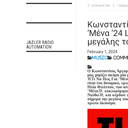
σε
Μουσικά Νέα
1 Φεβρου
Κωνσταντί
’Μένα ’24 
μεγάλης τ
JAZLER RADIO
AUTOMATION
February 1, 2024
Music
Comme
Ο Κωνσταντίνος Αργυρός
μας χαρίζει ακόμα μί
«Τι Να Πεις Για ’Μ
είναι ένα δυναμικό, ερ
Ηλία Φιλίππου, που απ
‘Μένα». κυκλοφόρησε
Νιώθω», και κέρδισε α
σήμερα την μεγάλη το
πρώτο άκουσμα.