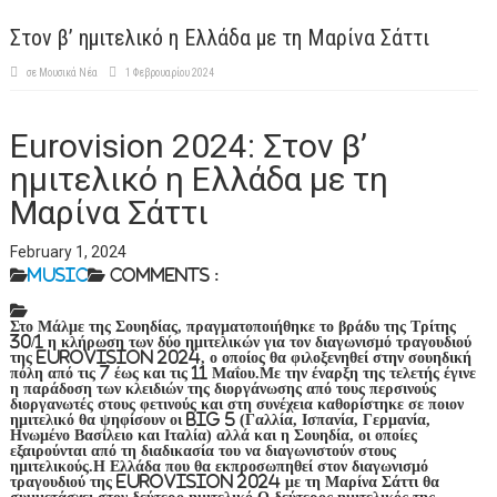
Στον β’ ημιτελικό η Ελλάδα με τη Μαρίνα Σάττι
σε
Μουσικά Νέα
1 Φεβρουαρίου 2024
Eurovision 2024: Στον β’
ημιτελικό η Ελλάδα με τη
Μαρίνα Σάττι
February 1, 2024
Music
Comments :
Στο Μάλμε της Σουηδίας, πραγματοποιήθηκε το βράδυ της Τρίτης
30/1 η κλήρωση των δύο ημιτελικών για τον διαγωνισμό τραγουδιού
της Eurovision 2024, ο οποίος θα φιλοξενηθεί στην σουηδική
πόλη από τις 7 έως και τις 11 Μαΐου.Με την έναρξη της τελετής έγινε
η παράδοση των κλειδιών της διοργάνωσης από τους περσινούς
διοργανωτές στους φετινούς και στη συνέχεια καθορίστηκε σε ποιον
ημιτελικό θα ψηφίσουν οι Big 5 (Γαλλία, Ισπανία, Γερμανία,
Ηνωμένο Βασίλειο και Ιταλία) αλλά και η Σουηδία, οι οποίες
εξαιρούνται από τη διαδικασία του να διαγωνιστούν στους
ημιτελικούς.Η Ελλάδα που θα εκπροσωπηθεί στον διαγωνισμό
τραγουδιού της Eurovision 2024 με τη Μαρίνα Σάττι θα
συμμετάσχει στον δεύτερο ημιτελικό.Ο δεύτερος ημιτελικός της