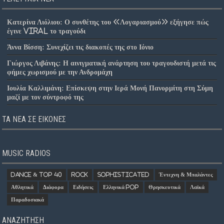
Κατερίνα Λιόλιου: Ο συνθέτης του «Λογαριασμού» εξήγησε πώς
έγινε viral το τραγούδι
Άννα Βίσση: Συνεχίζει τις διακοπές της στο Ιόνιο
Γιώργος Λιβάνης: Η αινιγματική ανάρτηση του τραγουδιστή μετά τις
φήμες χωρισμού με την Ανδρομάχη
Ιουλία Καλλιμάνη: Επίσκεψη στην Ιερά Μονή Πανορμίτη στη Σύμη
μαζί με τον σύντροφό της
ΤΑ ΝΈΑ ΣΕ ΕΙΚΌΝΕΣ
MUSIC RADIOS
Dance & Top 40
Rock
Sophisticated
Έντεχνη & Μπαλάντες
Αθλητικά
Διάφορα
Ειδήσεις
Ελληνικά Pop
Θρησκευτικά
Λαϊκά
Παραδοσιακά
ΑΝΑΖΗΤΗΣΗ