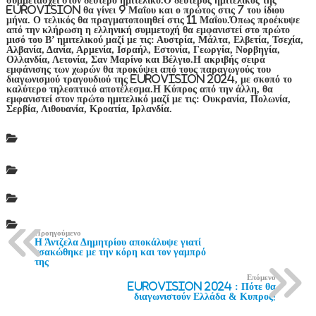
Eurovision θα γίνει 9 Μαΐου και ο πρώτος στις 7 του ίδιου
μήνα. Ο τελικός θα πραγματοποιηθεί στις 11 Μαΐου.Όπως προέκυψε
από την κλήρωση η ελληνική συμμετοχή θα εμφανιστεί στο πρώτο
μισό του Β’ ημιτελικού μαζί με τις: Αυστρία, Μάλτα, Ελβετία, Τσεχία,
Αλβανία, Δανία, Αρμενία, Ισραήλ, Εστονία, Γεωργία, Νορβηγία,
Ολλανδία, Λετονία, Σαν Μαρίνο και Βέλγιο.Η ακριβής σειρά
εμφάνισης των χωρών θα προκύψει από τους παραγωγούς του
διαγωνισμού τραγουδιού της Eurovision 2024, με σκοπό το
καλύτερο τηλεοπτικό αποτέλεσμα.Η Κύπρος από την άλλη, θα
εμφανιστεί στον πρώτο ημιτελικό μαζί με τις: Ουκρανία, Πολωνία,
Σερβία, Λιθουανία, Κροατία, Ιρλανδία.
Προηγούμενο
Η Άντζελα Δημητρίου αποκάλυψε γιατί
τσακώθηκε με την κόρη και τον γαμπρό
της
Επόμενο
Eurovision 2024 : Πότε θα
διαγωνιστούν Ελλάδα & Κυπρος!