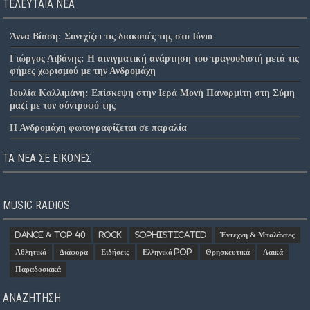
ΤΕΛΕΥΤΑΊΑ ΝΈΑ
Άννα Βίσση: Συνεχίζει τις διακοπές της στο Ιόνιο
Γιώργος Λιβάνης: Η αινιγματική ανάρτηση του τραγουδιστή μετά τις
φήμες χωρισμού με την Ανδρομάχη
Ιουλία Καλλιμάνη: Επίσκεψη στην Ιερά Μονή Πανορμίτη στη Σύμη
μαζί με τον σύντροφό της
Η Ανδρομάχη φωτογραφίζεται σε παραλία
ΤΑ ΝΈΑ ΣΕ ΕΙΚΌΝΕΣ
MUSIC RADIOS
Dance & Top 40
Rock
Sophisticated
Έντεχνη & Μπαλάντες
Αθλητικά
Διάφορα
Ειδήσεις
Ελληνικά Pop
Θρησκευτικά
Λαϊκά
Παραδοσιακά
ΑΝΑΖΗΤΗΣΗ