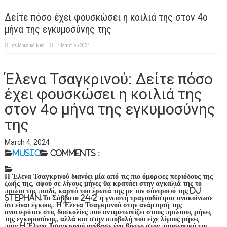
Δείτε πόσο έχει φουσκώσει η κοιλιά της στον 4ο
μήνα της εγκυμοσύνης της
σε
Μουσικά Νέα
4 Μαρτίου 2024
Έλενα Τσαγκρινού: Δείτε πόσο
έχει φουσκώσει η κοιλιά της
στον 4ο μήνα της εγκυμοσύνης
της
March 4, 2024
Music
Comments :
Η Έλενα Τσαγκρινού διανύει μία από τις πιο όμορφες περιόδους της
ζωής της, αφού σε λίγους μήνες θα κρατάει στην αγκαλιά της το
πρώτο της παιδί, καρπό του έρωτά της με τον σύντροφό της Dj
Stephan.Το Σάββατο 24/2 η γνωστή τραγουδίστρια ανακοίνωσε
ότι είναι έγκυος. Η Έλενα Τσαγκρινού στην ανάρτησή της
αναφερόταν στις δυσκολίες που αντιμετωπίζει στους πρώτους μήνες
της εγκυμοσύνης, αλλά και στην αποβολή που είχε λίγους μήνες
πριν.H Έλενα Τσαγκρινού ανέβασε ένα βίντεο στον προσωπικό της