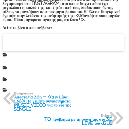
λογαριασμό στο Instagram, στο οποίο δείχνει πόσο έχει
μεγαλώσει η κοιλιά της, και ζητάει από τους διαδικτυακούς της
φίλους να μαντέψουν σε ποιον μήνα βρίσκεται.Η Έλενα Τσαγκρινού
έγραψε στην λεζάντα της ανάρτησής της: «Μαντέψτε πόσο μηνών
είμαι. Πόσα μηνύματα αγάπης μας στείλατε!».
Δείτε το βίντεο που ανέβασε:
Προηγούμενο
Αποστολία Ζώη – «Δεν Είσαι
Εδώ»:Το γεμάτο συναισθήματα
music video για το νέο της
single
Επόμενο
To πρόβλημα με τη φωνή της στο 3o
live του J2US