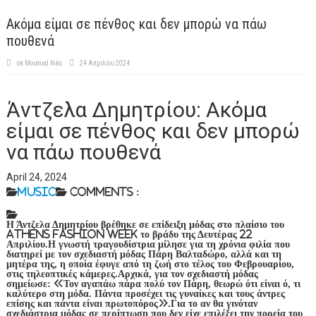
Ακόμα είμαι σε πένθος και δεν μπορώ να πάω
πουθενά
σε
Μουσικά Νέα
24 Απριλίου 2024
Άντζελα Δημητρίου: Ακόμα
είμαι σε πένθος και δεν μπορώ
να πάω πουθενά
April 24, 2024
Music
Comments :
Η Άντζελα Δημητρίου βρέθηκε σε επίδειξη μόδας στο πλαίσιο του
Athens Fashion Week το βράδυ της Δευτέρας 22
Απριλίου.Η γνωστή τραγουδίστρια μίλησε για τη χρόνια φιλία που
διατηρεί με τον σχεδιαστή μόδας Πάρη Βαλταδώρο, αλλά και τη
μητέρα της, η οποία έφυγε από τη ζωή στο τέλος του Φεβρουαρίου,
στις τηλεοπτικές κάμερες.Αρχικά, για τον σχεδιαστή μόδας
σημείωσε: «Τον αγαπάω πάρα πολύ τον Πάρη, θεωρώ ότι είναι ό, τι
καλύτερο στη μόδα. Πάντα προσέχει τις γυναίκες και τους άντρες
επίσης και πάντα είναι πρωτοπόρος».Για το αν θα γινόταν
σχεδιάστρια μόδας σε περίπτωση που δεν είχε επιλέξει την πορεία του