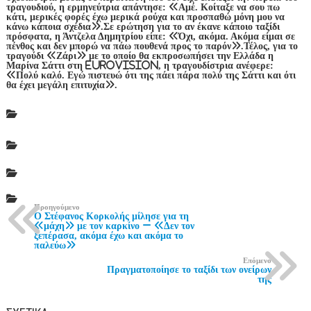
τραγουδιού, η ερμηνεύτρια απάντησε: «Αμέ. Κοίταξε να σου πω
κάτι, μερικές φορές έχω μερικά ρούχα και προσπαθώ μόνη μου να
κάνω κάποια σχέδια».Σε ερώτηση για το αν έκανε κάποιο ταξίδι
πρόσφατα, η Άντζελα Δημητρίου είπε: «Όχι, ακόμα. Ακόμα είμαι σε
πένθος και δεν μπορώ να πάω πουθενά προς το παρόν».Τέλος, για το
τραγούδι «Ζάρι» με το οποίο θα εκπροσωπήσει την Ελλάδα η
Μαρίνα Σάττι στη Eurovision, η τραγουδίστρια ανέφερε:
«Πολύ καλό. Εγώ πιστευώ ότι της πάει πάρα πολύ της Σάττι και ότι
θα έχει μεγάλη επιτυχία».
Προηγούμενο
Ο Στέφανος Κορκολής μίλησε για τη
«μάχη» με τον καρκίνο – «Δεν τον
ξεπέρασα, ακόμα έχω και ακόμα το
παλεύω»
Επόμενο
Πραγματοποίησε το ταξίδι των ονείρων
της