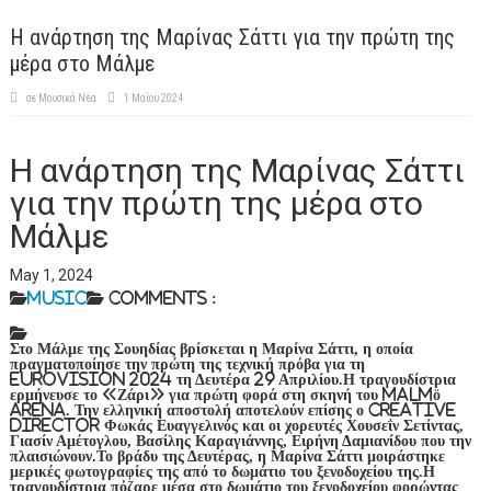
Η ανάρτηση της Μαρίνας Σάττι για την πρώτη της
μέρα στο Μάλμε
σε
Μουσικά Νέα
1 Μαΐου 2024
Η ανάρτηση της Μαρίνας Σάττι
για την πρώτη της μέρα στο
Μάλμε
May 1, 2024
Music
Comments :
Στο Μάλμε της Σουηδίας βρίσκεται η Μαρίνα Σάττι, η οποία
πραγματοποίησε την πρώτη της τεχνική πρόβα για τη
Eurovision 2024 τη Δευτέρα 29 Απριλίου.Η τραγουδίστρια
ερμήνευσε το «Ζάρι» για πρώτη φορά στη σκηνή του Malmö
Arena. Την ελληνική αποστολή αποτελούν επίσης ο creative
director Φωκάς Ευαγγελινός και οι χορευτές Χουσεΐν Σετίντας,
Γιασίν Αμέτογλου, Βασίλης Καραγιάννης, Ειρήνη Δαμιανίδου που την
πλαισιώνουν.Το βράδυ της Δευτέρας, η Μαρίνα Σάττι μοιράστηκε
μερικές φωτογραφίες της από το δωμάτιο του ξενοδοχείου της.Η
τραγουδίστρια πόζαρε μέσα στο δωμάτιο του ξενοδοχείου φορώντας