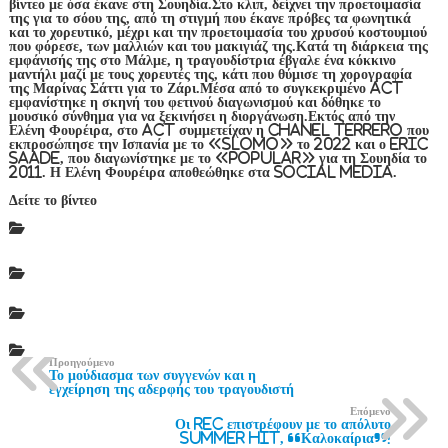
βίντεο με όσα έκανε στη Σουηδία.Στο κλιπ, δείχνει την προετοιμασία
της για το σόου της, από τη στιγμή που έκανε πρόβες τα φωνητικά
και το χορευτικό, μέχρι και την προετοιμασία του χρυσού κοστουμιού
που φόρεσε, των μαλλιών και του μακιγιάζ της.Κατά τη διάρκεια της
εμφάνισής της στο Μάλμε, η τραγουδίστρια έβγαλε ένα κόκκινο
μαντήλι μαζί με τους χορευτές της, κάτι που θύμισε τη χορογραφία
της Μαρίνας Σάττι για το Ζάρι.Μέσα από το συγκεκριμένο act
εμφανίστηκε η σκηνή του φετινού διαγωνισμού και δόθηκε το
μουσικό σύνθημα για να ξεκινήσει η διοργάνωση.Εκτός από την
Ελένη Φουρέιρα, στο act συμμετείχαν η Chanel Terrero που
εκπροσώπησε την Ισπανία με το «SloMo» το 2022 και ο Eric
Saade, που διαγωνίστηκε με το «Popular» για τη Σουηδία το
2011. Η Ελένη Φουρέιρα αποθεώθηκε στα social media.
Δείτε το βίντεο
Προηγούμενο
Το μούδιασμα των συγγενών και η
εγχείρηση της αδερφής του τραγουδιστή
Επόμενο
Οι REC επιστρέφουν με το απόλυτο
Summer Hit, “Καλοκαίρια”!