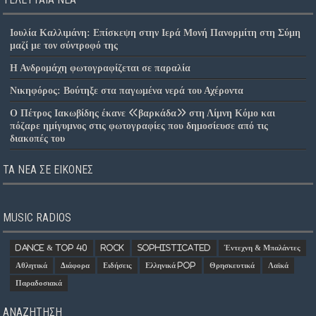
Ιουλία Καλλιμάνη: Επίσκεψη στην Ιερά Μονή Πανορμίτη στη Σύμη
μαζί με τον σύντροφό της
Η Ανδρομάχη φωτογραφίζεται σε παραλία
Νικηφόρος: Βούτηξε στα παγωμένα νερά του Αχέροντα
Ο Πέτρος Ιακωβίδης έκανε «βαρκάδα» στη Λίμνη Κόμο και
πόζαρε ημίγυμνος στις φωτογραφίες που δημοσίευσε από τις
διακοπές του
ΤΑ ΝΈΑ ΣΕ ΕΙΚΌΝΕΣ
MUSIC RADIOS
Dance & Top 40
Rock
Sophisticated
Έντεχνη & Μπαλάντες
Αθλητικά
Διάφορα
Ειδήσεις
Ελληνικά Pop
Θρησκευτικά
Λαϊκά
Παραδοσιακά
ΑΝΑΖΗΤΗΣΗ