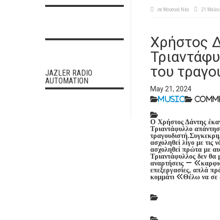
σε
Μουσικά Νέα
21 Μαΐου
Χρήστος Δ
Τριαντάφυ
του τραγο
JAZLER RADIO
AUTOMATION
May 21, 2024
Music
Comme
Ο Χρήστος Δάντης έκα
Τριαντάφυλλο απάντησε
τραγουδιστή.Συγκεκριμ
ασχοληθεί λίγο με τις 
ασχοληθεί πρώτα με αυ
Τριαντάφυλλος δεν θα 
αναρτήσεις – «καρφ
επεξεργασίες, απλά πρ
κομμάτι «Θέλω να σε