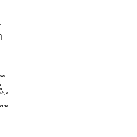
ν
η
τον
α
Να
κά, ο
ει το