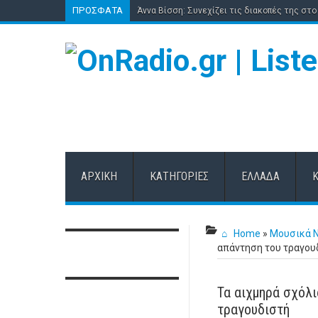
ΠΡΌΣΦΑΤΑ
Άννα Βίσση: Συνεχίζει τις διακοπές της στο 
ΑΡΧΙΚΉ
ΚΑΤΗΓΟΡΊΕΣ
ΕΛΛΆΔΑ
Home
»
Μουσικά 
απάντηση του τραγου
Τα αιχμηρά σχόλι
τραγουδιστή