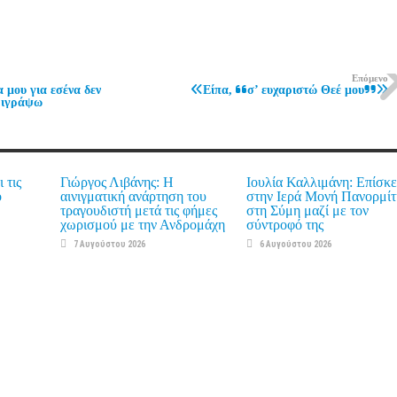
Επόμενο
 μου για εσένα δεν
«Είπα, “σ’ ευχαριστώ Θεέ μου”»
ριγράψω
 τις
Γιώργος Λιβάνης: Η
Ιουλία Καλλιμάνη: Επίσκ
ο
αινιγματική ανάρτηση του
στην Ιερά Μονή Πανορμίτ
τραγουδιστή μετά τις φήμες
στη Σύμη μαζί με τον
χωρισμού με την Ανδρομάχη
σύντροφό της
7 Αυγούστου 2026
6 Αυγούστου 2026