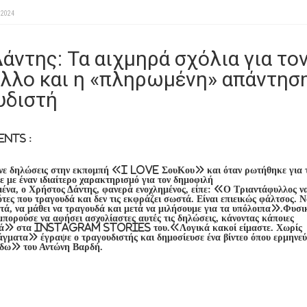
 2024
άντης: Τα αιχμηρά σχόλια για το
λλο και η «πληρωμένη» απάντησ
υδιστή
nts :
νε δηλώσεις στην εκπομπή «I Love ΣουΚου» και όταν ρωτήθηκε για 
 με έναν ιδιαίτερο χαρακτηρισμό για τον δημοφιλή
ένα, ο Χρήστος Δάντης, φανερά ενοχλημένος, είπε: «Ο Τριαντάφυλλος ν
νότες που τραγουδά και δεν τις εκφράζει σωστά. Είναι επιεικώς φάλτσος. 
τά, να μάθει να τραγουδά και μετά να μιλήσουμε για τα υπόλοιπα».Φυσι
μπορούσε να αφήσει ασχολίαστες αυτές τις δηλώσεις, κάνοντας κάποιες
ιά» στα Instagram Stories του.«Λογικά κακοί είμαστε. Χωρίς
άγματα» έγραψε ο τραγουδιστής και δημοσίευσε ένα βίντεο όπου ερμηνεύ
 δω» του Αντώνη Βαρδή.