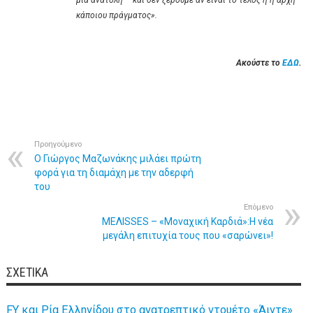
μια ανατολή – και δεν ξέρουμε αν είναι το τέλος ή η αρχή
κάποιου πράγματος».
Ακούστε το
ΕΔΩ
.
Προηγούμενο
Ο Γιώργος Μαζωνάκης μιλάει πρώτη
φορά για τη διαμάχη με την αδερφή
του
Επόμενο
ΜΕΛΙSSES – «Μοναχική Καρδιά»:Η νέα
μεγάλη επιτυχία τους που «σαρώνει»!
ΣΧΕΤΙΚΆ
FY και Ρία Ελληνίδου στο ανατρεπτικό ντουέτο «Άιντε»