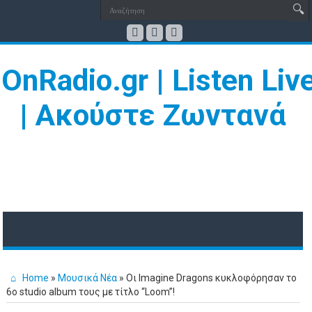
Home
»
Μουσικά Νέα
»
Oι Imagine Dragons κυκλοφόρησαν το
6ο studio album τους με τίτλο “Loom”!