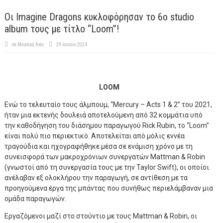
Oι Imagine Dragons κυκλοφόρησαν το 6ο studio
album τους με τίτλο “Loom”!
σε
Μουσικά Νέα
29 Ιουνίου 2024
LOOM
Ενώ το τελευταίο τους άλμπουμ, “Mercury – Acts 1 & 2” του 2021,
ήταν μια εκτενής δουλειά αποτελούμενη από 32 κομμάτια υπό
την καθοδήγηση του διάσημου παραγωγού Rick Rubin, το “Loom”
είναι πολύ πιο περιεκτικό. Αποτελείται από μόλις εννέα
τραγούδια και ηχογραφήθηκε μέσα σε ενάμιση χρόνο με τη
συνεισφορά των μακροχρόνιων συνεργατών Mattman & Robin
(γνωστοί από τη συνεργασία τους με την Taylor Swift), οι οποίοι
ανέλαβαν εξ ολοκλήρου την παραγωγή, σε αντίθεση με τα
προηγούμενα έργα της μπάντας που συνήθως περιελάμβαναν μια
ομάδα παραγωγών.
Εργαζόμενοι μαζί στο στούντιο με τους Mattman & Robin, οι