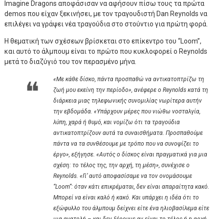
Imagine Dragons αποφάσισαν να αφήσουν πίσω τους τα πρώτα
demos που είχαν ξεκινήσει, με τον τραγουδιστή Dan Reynolds να
επιλέγει να γράψει νέα τραγούδια στο στούντιο για πρώτη φορά.
Η θεματική των σχέσεων βρίσκεται στο επίκεντρο του “Loom”,
και αυτό το άλμπουμ είναι το πρώτο που κυκλοφορεί ο Reynolds
μετά το διαζύγιό του τον περασμένο μήνα.
«Με κάθε δίσκο, πάντα προσπαθώ να αντικατοπτρίζω τη
ζωή μου εκείνη την περίοδο», ανέφερε ο Reynolds κατά τη
διάρκεια μιας τηλεφωνικής συνομιλίας νωρίτερα αυτήν
την εβδομάδα. «Υπάρχουν μέρες που νιώθω νοσταλγία,
λύπη, χαρά ή θυμό, και νομίζω ότι τα τραγούδια
αντικατοπτρίζουν αυτά τα συναισθήματα. Προσπαθούμε
πάντα να τα συνθέσουμε με τρόπο που να συνοψίζει το
έργο», εξήγησε. «Αυτός ο δίσκος είναι πραγματικά για μια
σχέση: το τέλος της, την αρχή, τη μέση», συνέχισε ο
Reynolds. «Γι’ αυτό αποφασίσαμε να τον ονομάσουμε
“Loom”: όταν κάτι επικρέμαται, δεν είναι απαραίτητα κακό.
Μπορεί να είναι καλό ή κακό. Και υπάρχει η ιδέα ότι το
εξώφυλλο του άλμπουμ δείχνει είτε ένα ηλιοβασίλεμα είτε