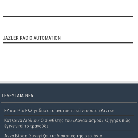
JAZLER RADIO AUTOMATION
ΤΕΛΕΥΤΑΊΑ ΝΈΑ
FY και Ρία Ελληνίδου στο ανατρεπτικό ντουέτο «Άιντε»
Κατερίνα Λιόλιου: Ο συνθέτης του «Λογαριασμού» εξήγησε πώς
έγινε viral το τραγούδι
Άννα Βίσση: Συνεχίζει τις διακοπές της στο Ιόνιο