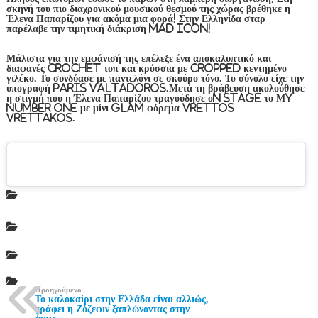
σκηνή του πιο διαχρονικού μουσικού θεσμού της χώρας βρέθηκε η
Έλενα Παπαρίζου για ακόμα μια φορά! Στην Ελληνίδα σταρ
παρέλαβε την τιμητική διάκριση Mad Icon!
Μάλιστα για την εμφάνισή της επέλεξε ένα αποκαλυπτικό και
διαφανές crochet τοπ και κρόσσια με cropped κεντημένο
γιλέκο. Το συνδύασε με παντελόνι σε σκούρο τόνο. Το σύνολο είχε την
υπογραφή Paris Valtadoros.Μετά τη βράβευση ακολούθησε
η στιγμή που η Έλενα Παπαρίζου τραγούδησε οn stage το Μy
Number One με μίνι glam φόρεμα Vrettos
Vrettakos.
Προηγούμενο
Το καλοκαίρι στην Ελλάδα είναι αλλιώς,
γράφει η Ζόζεφιν ξαπλώνοντας στην