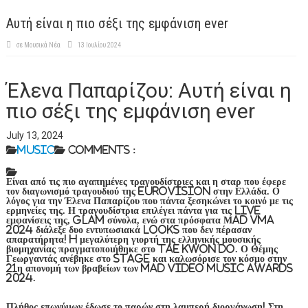
Αυτή είναι η πιο σέξι της εμφάνιση ever
σε
Μουσικά Νέα
13 Ιουλίου 2024
Έλενα Παπαρίζου: Αυτή είναι η
πιο σέξι της εμφάνιση ever
July 13, 2024
Music
Comments :
Είναι από τις πιο αγαπημένες τραγουδίστριες και η σταρ που έφερε
τον διαγωνισμό τραγουδιού της Eurovision στην Ελλάδα. Ο
λόγος για την Έλενα Παπαρίζου που πάντα ξεσηκώνει το κοινό με τις
ερμηνείες της. Η τραγουδίστρια επιλέγει πάντα για τις live
εμφανίσεις της, glam σύνολα, ενώ στα πρόσφατα Μad VMA
2024 διάλεξε δυο εντυπωσιακά looks που δεν πέρασαν
απαρατήρητα! H μεγαλύτερη γιορτή της ελληνικής μουσικής
βιομηχανίας πραγματοποιήθηκε στο Tae Kwon Do. Ο Θέμης
Γεωργαντάς ανέβηκε στο stage και καλωσόρισε τον κόσμο στην
21η απονομή των βραβείων των Mad Video Music Awards
2024.
Πλήθος επωνύμων έδωσε το παρών στη λαμπερή διοργάνωση! Στη