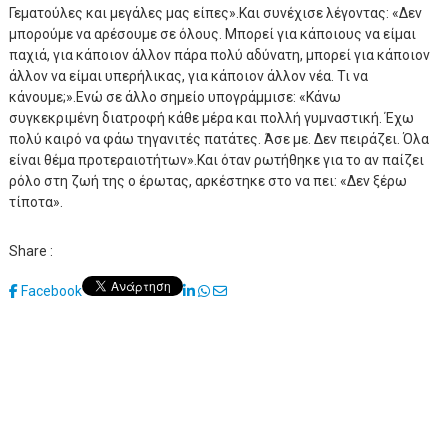
Γεματούλες και μεγάλες μας είπες».Και συνέχισε λέγοντας: «Δεν
μπορούμε να αρέσουμε σε όλους. Μπορεί για κάποιους να είμαι
παχιά, για κάποιον άλλον πάρα πολύ αδύνατη, μπορεί για κάποιον
άλλον να είμαι υπερήλικας, για κάποιον άλλον νέα. Τι να
κάνουμε;».Ενώ σε άλλο σημείο υπογράμμισε: «Κάνω
συγκεκριμένη διατροφή κάθε μέρα και πολλή γυμναστική. Έχω
πολύ καιρό να φάω τηγανιτές πατάτες. Άσε με. Δεν πειράζει. Όλα
είναι θέμα προτεραιοτήτων».Και όταν ρωτήθηκε για το αν παίζει
ρόλο στη ζωή της ο έρωτας, αρκέστηκε στο να πει: «Δεν ξέρω
τίποτα».
Share :
LinkedIn
Whatsapp
Share
Facebook
via
Email