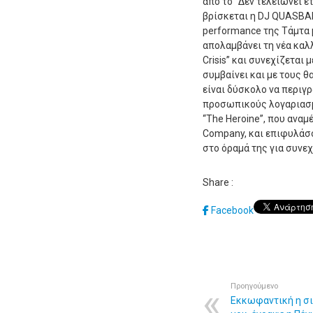
από το “Δεν τελειώνει έτ
βρίσκεται η DJ QUASBAH,
performance της Τάμτα 
απολαμβάνει τη νέα καλλ
Crisis” και συνεχίζεται 
συμβαίνει και με τους θ
είναι δύσκολο να περιγ
προσωπικούς λογαριασμο
“The Heroine”, που αναμέ
Company, και επιφυλάσ
στο όραμά της για συνεχ
Share :
Facebook
Προηγούμενο
Εκκωφαντική η σ