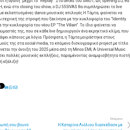
σι η αγάπη” μέχρι το “Replay”. Στα decks του SMUT, ως opening DJ, θα
 ενώ στο closing του show, ο DJ 555IVAS θα συμπληρώσει το live
με εκλεπτυσμένες dance μουσικές επιλογές.Η Τάμτα, φαίνεται να
ιτεχνική της στροφή που ξεκίνησε με την κυκλοφορία του “Identity
με την κυκλοφορία του νέου EP “The Villain”. Το ίδιο φαίνεται να
αυμαστές της, που σε κάθε live δημιουργούν ένα εκρηκτικό κλίμα, που
ράψει κάποιος με λόγια. Πρόσφατα, η Τάμτα μοιράστηκε στους
ύς της στα social media, το επόμενο δισκογραφικό project με τίτλο
νεται την άνοιξη του 2025 μέσα από τη Minos EMI, A Universal Music
σει πολλές μουσικές εκπλήξεις, παραμένοντας αναμφισβήτητα πιστή
ή εξέλιξη!
LinkedIn
Whatsapp
Share
via
Email
Επόμενο
ιωπή σου βουνό
Η Κατερίνα Λιόλιου διασκέδασε με