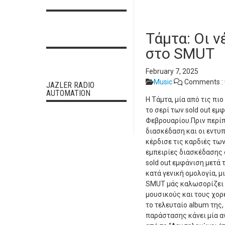
Τάμτα: Οι ν
στο SMUT
February 7, 2025
Music
Comments :
JAZLER RADIO
AUTOMATION
Η Τάμτα, μία από τις πι
το σερί των sold out εμ
Φεβρουαρίου.Πριν περίπ
διασκέδαση και οι εντυπ
κέρδισε τις καρδιές τω
εμπειρίες διασκέδασης σ
sold out εμφάνιση μετά τ
κατά γενική ομολογία, μ
SMUT μάς καλωσορίζει σε
μουσικούς και τους χορε
το τελευταίο album της, “
παράστασης κάνει μία α