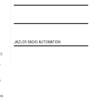
JAZLER RADIO AUTOMATION
21
ύ
ι
πό