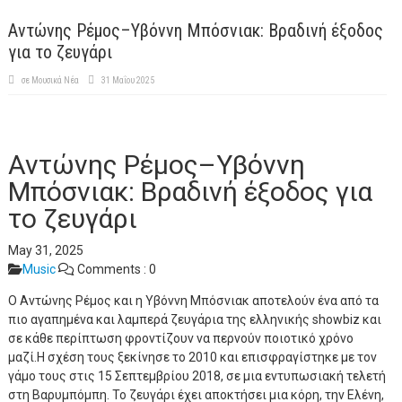
Αντώνης Ρέμος–Υβόννη Μπόσνιακ: Βραδινή έξοδος
για το ζευγάρι
σε
Μουσικά Νέα
31 Μαΐου 2025
Αντώνης Ρέμος–Υβόννη
Μπόσνιακ: Βραδινή έξοδος για
το ζευγάρι
May 31, 2025
Music
Comments :
0
Ο Αντώνης Ρέμος και η Υβόννη Μπόσνιακ αποτελούν ένα από τα
πιο αγαπημένα και λαμπερά ζευγάρια της ελληνικής showbiz και
σε κάθε περίπτωση φροντίζουν να περνούν ποιοτικό χρόνο
μαζί.Η σχέση τους ξεκίνησε το 2010 και επισφραγίστηκε με τον
γάμο τους στις 15 Σεπτεμβρίου 2018, σε μια εντυπωσιακή τελετή
στη Βαρυμπόμπη. Το ζευγάρι έχει αποκτήσει μια κόρη, την Ελένη,