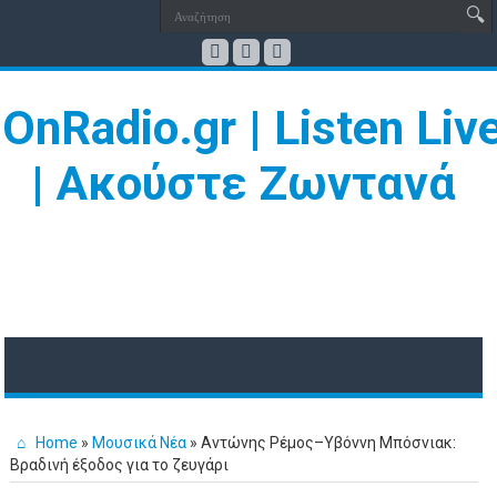
Home
»
Μουσικά Νέα
»
Αντώνης Ρέμος–Υβόννη Μπόσνιακ:
Βραδινή έξοδος για το ζευγάρι