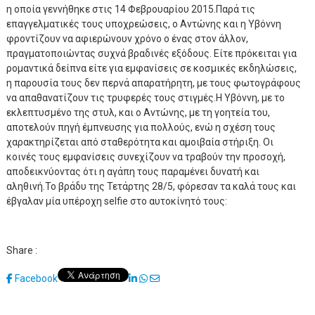
η οποία γεννήθηκε στις 14 Φεβρουαρίου 2015.Παρά τις
επαγγελματικές τους υποχρεώσεις, ο Αντώνης και η Υβόννη
φροντίζουν να αφιερώνουν χρόνο ο ένας στον άλλον,
πραγματοποιώντας συχνά βραδινές εξόδους. Είτε πρόκειται για
ρομαντικά δείπνα είτε για εμφανίσεις σε κοσμικές εκδηλώσεις,
η παρουσία τους δεν περνά απαρατήρητη, με τους φωτογράφους
να απαθανατίζουν τις τρυφερές τους στιγμές.Η Υβόννη, με το
εκλεπτυσμένο της στυλ, και ο Αντώνης, με τη γοητεία του,
αποτελούν πηγή έμπνευσης για πολλούς, ενώ η σχέση τους
χαρακτηρίζεται από σταθερότητα και αμοιβαία στήριξη. Οι
κοινές τους εμφανίσεις συνεχίζουν να τραβούν την προσοχή,
αποδεικνύοντας ότι η αγάπη τους παραμένει δυνατή και
αληθινή.Το βράδυ της Τετάρτης 28/5, φόρεσαν τα καλά τους και
έβγαλαν μία υπέροχη selfie στο αυτοκίνητό τους:
Share :
LinkedIn
Whatsapp
Share
Facebook
via
Email