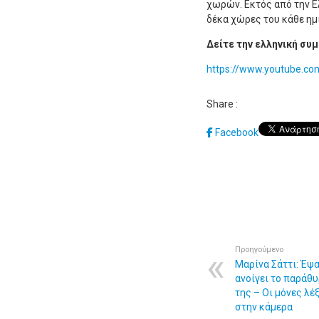
χωρών. Εκτός από την Ελ
δέκα χώρες του κάθε ημ
Δείτε την ελληνική συμ
https://www.youtube.c
Share :
Facebook
Προηγούμενο
Μαρίνα Σάττι: Έψα
ανοίγει το παράθ
της – Οι μόνες λέ
στην κάμερα