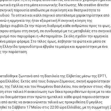
τικά σχόλια στα μέσα κοινωνικής δικτύωσης. Με creative director
 σκηνική παρουσία απέδωσε με συγκίνηση και θεατρικότητα το
ουδιού. Το οπτικό και καλλιτεχνικό αποτέλεσμα χαρακτηρίστηκε από
 ενώ η ερμηνεία της ήταν εξαιρετική.Η σκηνική κίνηση της
 βράχο συμβόλιζε την πύρινη διαδρομή κάθε ανθρώπου προς το φως,
τερου ατόμου στη σκηνή, σε συνδυασμό με τις μεταβολές στο σκηνικό
σμό που περιγράφει η «Αστερομάτα». Σε όλη σχεδόν την ερμηνεία
 ένα μαύρο φόρεμα. Στο τέλος όμως, έσβησαν τα φώτα και μέσα σε
η Ελληνίδα τραγουδίστρια έβγαλε τα μαύρα και εμφανίστηκε με ένα
ς την παράσταση.
μεταδόθηκε ζωντανά από τη Βασιλεία της Ελβετίας μέσω της ΕΡΤ1,
ώρα Ελλάδος. Εκτός από τους διαγωνιζόμενους, σκηνή εμφανίστηκαν 
ς, της Γαλλίας και του Ηνωμένου Βασιλείου, που ανήκουν στους «Big
ιση στον τελικό.Η ανακοίνωση των δέκα προκριθέντων έγινε με το νέο
ου δοκιμάστηκε στον πρώτο ημιτελικό: κάθε φορά παρουισάστηκαν
ία από αυτές να ανακοινώνεται τελικά ως προκριθείσα.Ο μεγάλος
ηθεί το Σάββατο 17 Μαΐου στις 22:00 ώρα Ελλάδας, με τη συμμετοχή 