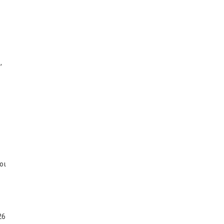
,
οι
26