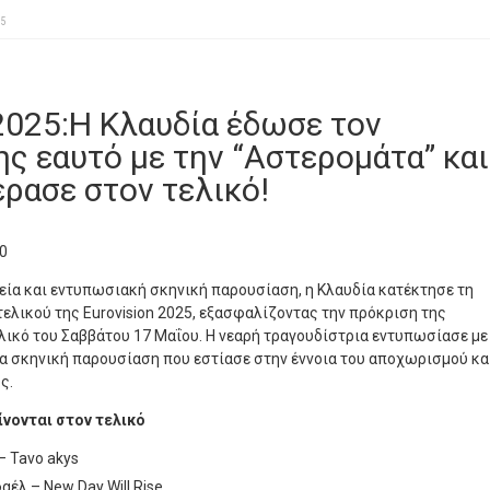
25
 2025:Η Κλαυδία έδωσε τον
ης εαυτό με την “Αστερομάτα” και
έρασε στον τελικό!
0
νεία και εντυπωσιακή σκηνική παρουσίαση, η Κλαυδία κατέκτησε τη
τελικού της Eurovision 2025, εξασφαλίζοντας την πρόκριση της
λικό του Σαββάτου 17 Μαΐου. Η νεαρή τραγουδίστρια εντυπωσίασε με
ία σκηνική παρουσίαση που εστίασε στην έννοια του αποχωρισμού κα
ς.
ίνονται στον τελικό
– Tavo akys
αέλ – New Day Will Rise