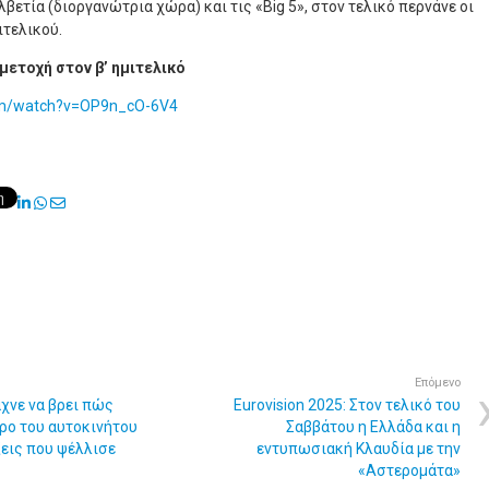
βετία (διοργανώτρια χώρα) και τις «Big 5», στον τελικό περνάνε οι
ιτελικού.
μετοχή στον β’ ημιτελικό
om/watch?v=OP9n_cO-6V4
LinkedIn
Whatsapp
Share
via
Email
Επόμενο
χνε να βρει πώς
Eurovision 2025: Στον τελικό του
υρο του αυτοκινήτου
Σαββάτου η Ελλάδα και η
ξεις που ψέλλισε
εντυπωσιακή Κλαυδία με την
«Αστερομάτα»