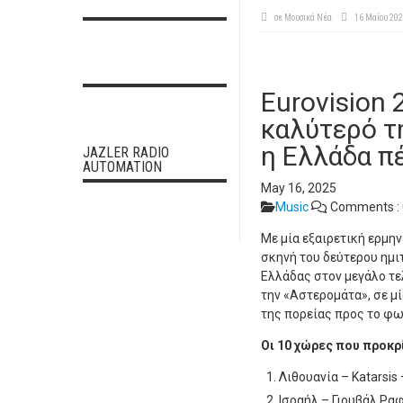
σε
Μουσικά Νέα
16 Μαΐου 20
Eurovision
καλύτερό τ
η Ελλάδα π
JAZLER RADIO
AUTOMATION
May 16, 2025
Music
Comments :
Με μία εξαιρετική ερμη
σκηνή του δεύτερου ημι
Ελλάδας στον μεγάλο τε
την «Αστερομάτα», σε μ
της πορείας προς το φω
Οι 10 χώρες που προκρ
Λιθουανία – Katarsis 
Ισραήλ – Γιουβάλ Ραφ