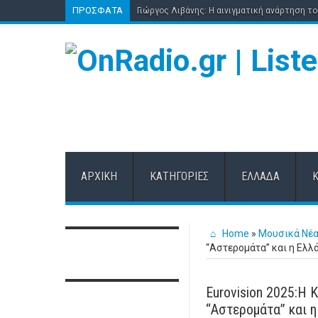
ΠΡΌΣΦΑΤΑ
Γιώργος Λιβάνης: Η αινιγματική ανάρτηση τ
ΑΡΧΙΚΉ
ΚΑΤΗΓΟΡΊΕΣ
ΕΛΛΆΔΑ
Home
»
Μουσικά Νέ
“Αστερομάτα” και η Ελλ
Eurovision 2025:Η 
“Αστερομάτα” και η