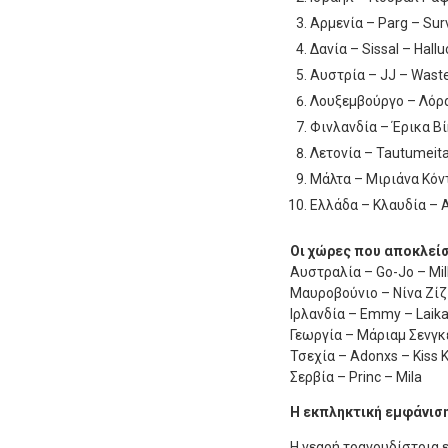
Αρμενία – Parg – Sur
Δανία – Sissal – Hallu
Αυστρία – JJ – Wast
Λουξεμβούργο – Λόρα
Φινλανδία – Έρικα Β
Λετονία – Tautumeita
Μάλτα – Μιριάνα Κόντ
Ελλάδα – Κλαυδία –
Οι χώρες που αποκλεί
Αυστραλία – Go-Jo – Mi
Μαυροβούνιο – Νίνα Ζίζι
Ιρλανδία – Emmy – Laika
Γεωργία – Μάριαμ Σενγκ
Τσεχία – Adonxs – Kiss 
Σερβία – Princ – Mila
Η εκπληκτική εμφάνιση
Η νεαρή τραγουδίστρια 