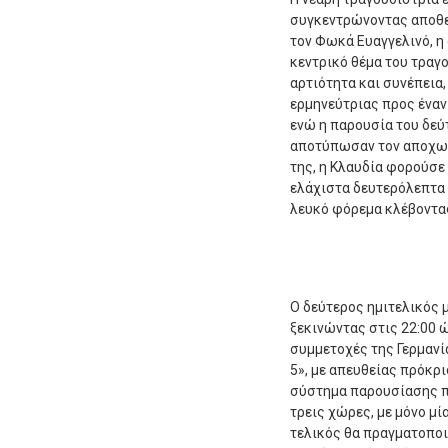
συγκεντρώνοντας αποθεω
τον Φωκά Ευαγγελινό, η
κεντρικό θέμα του τραγ
αρτιότητα και συνέπεια,
ερμηνεύτριας προς έναν
ενώ η παρουσία του δεύ
αποτύπωσαν τον αποχωρι
της, η Κλαυδία φορούσε
ελάχιστα δευτερόλεπτα 
λευκό φόρεμα κλέβοντα
Ο δεύτερος ημιτελικός 
ξεκινώντας στις 22:00 
συμμετοχές της Γερμανία
5», με απευθείας πρόκρ
σύστημα παρουσίασης π
τρεις χώρες, με μόνο μ
τελικός θα πραγματοποι