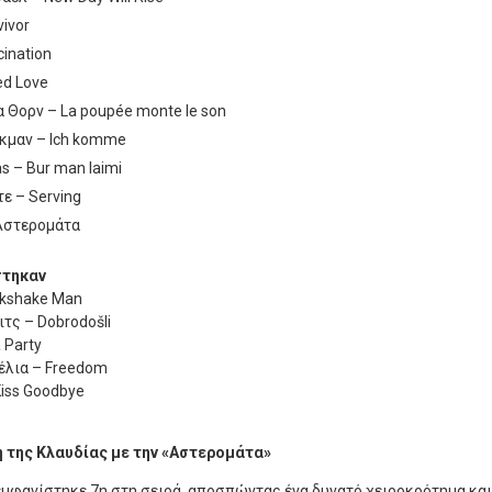
vivor
cination
ed Love
 Θορν – La poupée monte le son
ίκμαν – Ich komme
s – Bur man laimi
ε – Serving
 Αστερομάτα
στηκαν
lkshake Man
τς – Dobrodošli
 Party
έλια – Freedom
Kiss Goodbye
 της Κλαυδίας με την «Αστερομάτα»
εμφανίστηκε 7η στη σειρά, αποσπώντας ένα δυνατό χειροκρότημα και